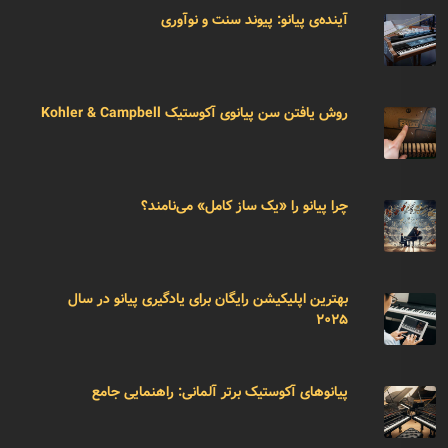
آینده‌ی پیانو: پیوند سنت و نوآوری
روش یافتن سن پیانوی آکوستیک Kohler & Campbell
چرا پیانو را «یک ساز کامل» می‌نامند؟
بهترین اپلیکیشن رایگان برای یادگیری پیانو در سال
۲۰۲۵
پیانوهای آکوستیک برتر آلمانی: راهنمایی جامع