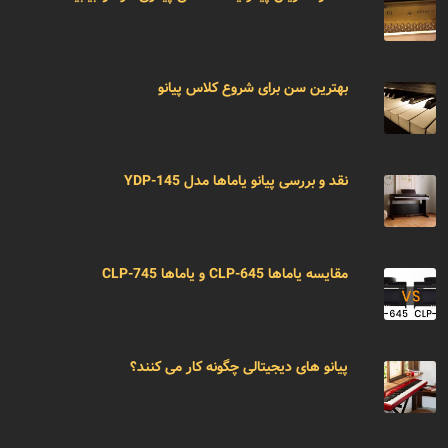
بهترین سن برای شروع کلاس پیانو
نقد و بررسی پیانو یاماها مدل YDP-145
مقایسه یاماها CLP-645 و یاماها CLP-745
پیانو های دیجیتالی چگونه کار می کنند؟