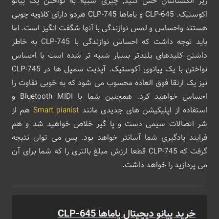
زیر انگشتانتان حس کنید, چیزی شبیه به نواختن یک پیانو
اکوستیک. CLP-645 و یاماها CLP-745 هردو دارای کلاویه چوبی
هستند واحساس و لمس نوازندگی با آنها شگفت انگیز است. اما
باید توجه داشت که احساس نوازندگی با CLP-745 به خاطر
داشتن کلیدهای بلندتر بسیار شبیه تر شده است با احساس
نواختن با یک پیانوی آکوستیک. آپدیت سمپل ها در CLP-745
نیز یک ارتقا فوق العاده محسوب می شود که به خوبی تفاوت را
احساس خواهید کرد. همچنین شما با Bluetooth MIDI و
استفاده از اپلیکیشن های جدیدی مانند
Smart pianist
هم از
شر اتصالات سیمی دست و پا گیر خلاص خواهید شد و هم
فرایند یادگیری شما آسانتر خواهد بود. پس می توان نتیجه
گرفت که CLP-745 قطعا ارزش مبلغ بالتری را که شما برای آن
می پردازید را خواهد داشت.
خرید پیانو دیچیتال یاماها CLP-645