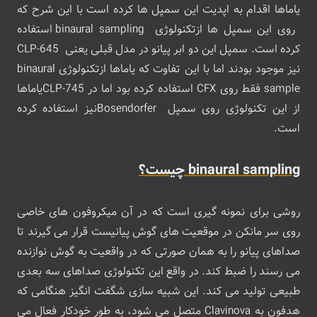
یاماها اقدام به اپدیت این سمپل ها کرده است با این شرح که
روی این سمپل ها ازتکنولوژی binaural sampling استفاده
کرده است. سمپل این دو ابر پیانو در مدل قبلی یعنی CLP-645
نیز موجود بودند اما با این تفاوت که یاماها ازتکنولوژی binaural
sample فقط روی CFX استفاده کرده بود اما در CLP-745یاماها
از این تکنولوژی روی سمپل Bosendorferنیز استفاده کرده
است.
binaural sampling چیست؟
روشی برای نمونه گیری است که در آن میکروفون های خاصی
روی سر مانکن در موقعیت های گوش پیانیست قرار می گیرند تا
صداهای پیانو را به همان صورتی که در واقعیت به گوش نوازنده
می رسند را ضبط کند. در واقع این تکنولوژی صداهای سه بعدی
طبیعی تولید می کند. این شبیه سازی شگفت انگیز هنگامی که
هدفون به Clavinova متصل می شود، به طور خودکار فعال می