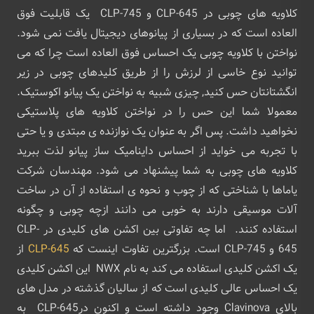
کلاویه های چوبی در CLP-645 و CLP-745 یک قابلیت فوق
العاده است که در بسیاری از پیانوهای دیجیتال یافت نمی شود.
نواختن با کلاویه چوبی یک احساس فوق العاده است چرا که می
توانید نوع خاسی از لرزش را از طریق کلیدهای چوبی در زیر
انگشتانتان حس کنید, چیزی شبیه به نواختن یک پیانو اکوستیک.
معمولا شما این حس را در نواختن کلاویه های پلاستیکی
نخواهید داشت. پس اگر به عنوان یک نوازنده ی مبتدی و یا حتی
با تجربه می خواید از احساس داینامیک ساز پیانو لذت ببرید
کلاویه های چوبی به شما پیشنهاد می شود. مهندسان شرکت
یاماها با شناختی که از چوب و نحوه ی استفاده از آن در ساخت
آلات موسیقی دارند به خوبی می دانند ازچه چوبی و چگونه
استفاده کنند. اما چه تفاوتی بین اکشن های کلیدی در CLP-
645 و CLP-745 است. بزرگترین تفاوت اینست که
CLP-645
از
یک اکشن کلیدی استفاده می کند به نام NWX این اکشن کلیدی
یک احساس عالی کلیدی است که از سالیان گذشته در مدل های
بالای Clavinova وجود داشته است و اکنون درCLP-645 به