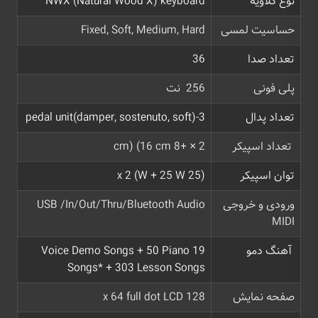
نوع کلاویه
NWX (Natural Wood X) keyboard
حساسیت لمسی
Fixed, Soft, Medium, Hard
تعداد صدا
36
پلی فونی
256 نت
تعداد پدال
3-pedal unit(damper, sostenuto, soft)
تعداد اسپیکر
2 × +8 cm) (16 cm
توان اسپیکر
(25 W + 25 W) x 2
ورودی و خروجی
USB /In/Out/Thru/Bluetooth Audio
MIDI
آهنگ دمو
19 Voice Demo Songs + 50 Piano
Songs* + 303 Lesson Songs
صفحه نمایش
128 x 64 full dot LCD