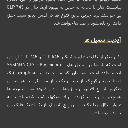
پیانیست های با تجربه به خوبی به بهبود ارتقا بیان در CLP-745
پی خواهند برد. جزیی ترین تنوع ها در لمس پیانو سبب خلق
دامنه ی نامحدود از صداها خواهد شد.
آپدیت سمپل ها
یکی دیگر از تفاوت های چشمگیر CLP-645 و CLP-745 آپدیتی
است که یاماها در سمپل های YAMAHA CFX –Bosendorfer
انجام داده است. همانطور که می دانید نمونه(sample (یک
ضبط صوتی کوچک از صدای یک ساز موسیقی یا هر صدای
دیگری (امواج اقیانوس ، آژیرها ، باد و غیره) است. نمونه ها
همچنین می توانند گزیده ای از آهنگهای ضبط شده باشند. به
عنوان مثال، ریف گیتار باس پنج ثانیه ای از یک آهنگ فانک می
تواند نمونه باشد.