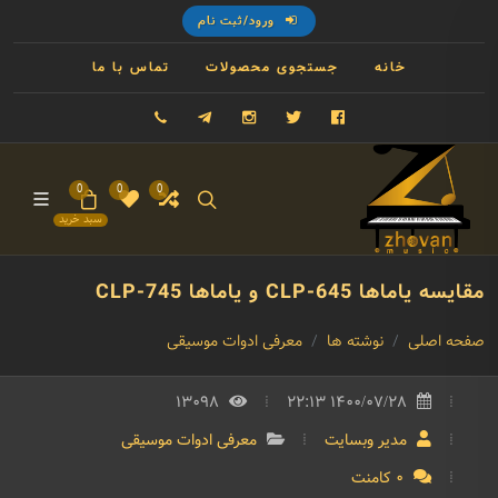
ورود/ثبت نام
خانه
جستجوی محصولات
تماس با ما
فیسبوک
توییتر
اینستاگرام
تلگرام
09121993023
0
0
0
سبد خرید
مقایسه یاماها CLP-645 و یاماها CLP-745
صفحه اصلی
نوشته ها
معرفی ادوات موسیقی
13098
1400/07/28 22:13
مدیر وبسایت
معرفی ادوات موسیقی
0 کامنت