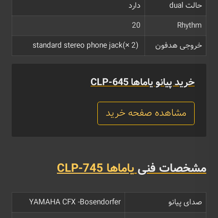
حالت dual
دارد
20
Rhythm
خروجی هدفون
standard stereo phone jack(× 2)
خرید پیانو یاماها CLP-645
مشاهده صفحه خرید
مشخصات فنی
یاماها CLP-745
صدای پیانو
YAMAHA CFX -Bosendorfer