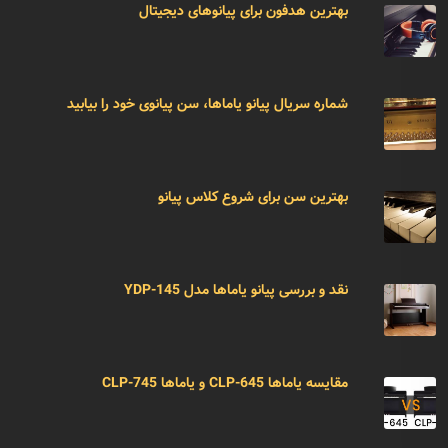
بهترین هدفون برای پیانوهای دیجیتال
شماره سریال پیانو یاماها، سن پیانوی خود را بیابید
بهترین سن برای شروع کلاس پیانو
نقد و بررسی پیانو یاماها مدل YDP-145
مقایسه یاماها CLP-645 و یاماها CLP-745