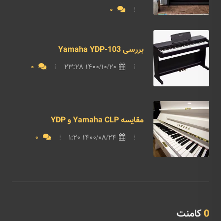
0
بررسی Yamaha YDP-103
0
1400/10/20 23:28
مقایسه Yamaha CLP و YDP
0
1400/08/24 1:20
0
کامنت