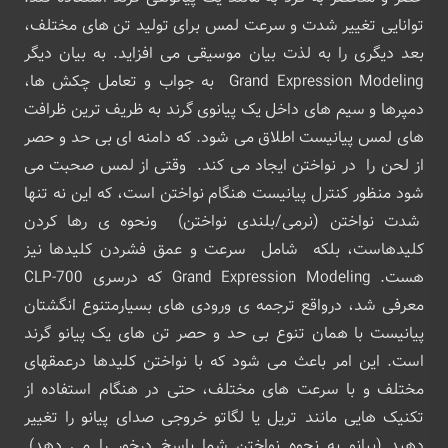
توانایی تغییر شدت و سرعت لمس برای تولید تن های مختلف،
بعد دیگری را به لذت بیان موسیقی می افزاید. به بیان دیگر
Grand Expression Modeling به جواب و تعامل چکش ها،
دمپرها و سیم های داخل یک پیانوی گرند به ظریف ترین ظرافت
های لمس پیانیست اطلاق می شود. که دامنه ای بی حد و حصر
از لحن را در نواختن ایجاد می کند. وقتی از لمس صحبت می
شود منظور کنترل پیانیست هنگام نواختن است، که این نه تنها
شدت نواختن (نرمی/بلندی نواختن) ونحوه ی رها کردن
کلیدهاست، بلکه شامل سرعت و عمق فشردن کلیدها نیز
هست. Grand Expression Modeling که درسری CLP-700
معرفی شد، درواقع ترجمه ی ورودی های بسیارمتنوع انگشتان
پیانیست با همان تنوع بی حد و حصر تن های یک پیانو گرند
است. این امر باعث می شود که با نواختن کلیدها درعمقهای
مختلف و با سرعت های مختلف، حتی در هنگام استفاده از
تکنیک هایی مانند تریل یا لگاتو خروجی صدای پیانو را تغییر
دهید (پیانو به نحوه نواختن شما پاسخ درخور را می دهد).