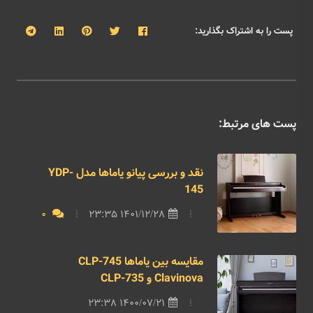
پست را به اشتراک بگذارید:
پست های مرتبط:
نقد و بررسی پیانو یاماها مدل YDP-
145
0
1401/12/28 23:35
مقایسه بین یاماها CLP-745
Clavinova و CLP-735
1400/07/21 23:38