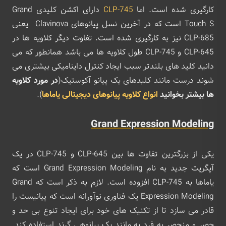
کارگیری شده است. اما
CLP-745
دارای اکشن کلیدی Grand
Touch S است که در آخرین نسل پیانوهای Clavinova یعنی
CLP-685 نیز به کارگیری شده است. تفاوت دیگر کلاویه ها در
CLP-645 و CLP-745 طول کلاویه ها می باشد همانطور که می
دانید کلید های بلندتر سبب ایجاد کنترل داینامیکی بیشتری می
شوند درست مانند کلیدهای یک پیانو آکوستیک(
در مورد کلاویه
ها بیشتر بخوانید
انواع کلاویه پیانوهای دیجیتالی یاماها
).
Grand Expression Modeling
یکی از بزرگترین تفاوت ها بین CLP-645 و CLP-745 در یک
آپگریت جدید به نام Grand Expression Modeling است که
یاماها به CLP-745 افزوده است. لازم به ذکر است که Grand
Expression Modeling یک فناوری نوآورانه است که پیانیست را
قادر می سازد تا از تکنیک های خود برای ایجاد تنوع بی حد و
حصر و منحصر به فرد به مانند یک پیانوهی گرند استفاده کند.