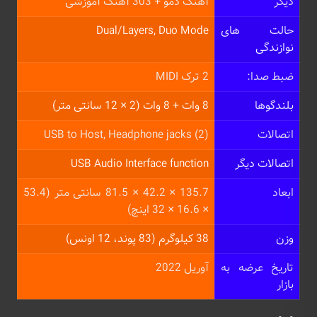
دیگر
آهنگ دمو + 303 آهنگ آموزشی
حالت های
Dual/Layers, Duo Mode
نوازندگی
ضبط صدا:
2 ترک MIDI
بلندگوها
8 وات + 8 وات (2 × 12 سانتی متر)
اتصالات
USB to Host, Headphone jacks (2)
اتصالات دیگر
USB Audio Interface function
ابعاد
135.7 × 42.2 × 81.5 سانتی متر (53.4
× 16.6 × 32 اینچ)
وزن
38 کیلوگرم (83 پوند، 12 اونس)
تاریخ عرضه به
آوریل 2022
بازار