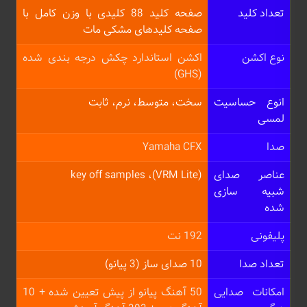
تعداد کلید
صفحه کلید 88 کلیدی با وزن کامل با
صفحه کلیدهای مشکی مات
نوع اکشن
اکشن استاندارد چکش درجه بندی شده
(GHS)
انوع حساسیت
سخت، متوسط، نرم، ثابت
لمسی
صدا
Yamaha CFX
عناصر صدای
(VRM Lite)، key off samples
شبیه سازی
شده
پلیفونی
192 نت
تعداد صدا
10 صدای ساز (3 پیانو)
امکانات صدایی
50 آهنگ پیانو از پیش تعیین شده + 10