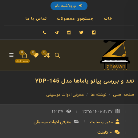
ورود/ثبت نام
خانه
جستجوی محصولات
تماس با ما
فیسبوک
توییتر
اینستاگرام
تلگرام
09121993023
0
0
0
سبد خرید
نقد و بررسی پیانو یاماها مدل YDP-145
صفحه اصلی
نوشته ها
معرفی ادوات موسیقی
14137
1401/12/27 2:35
مدیر وبسایت
معرفی ادوات موسیقی
0 کامنت