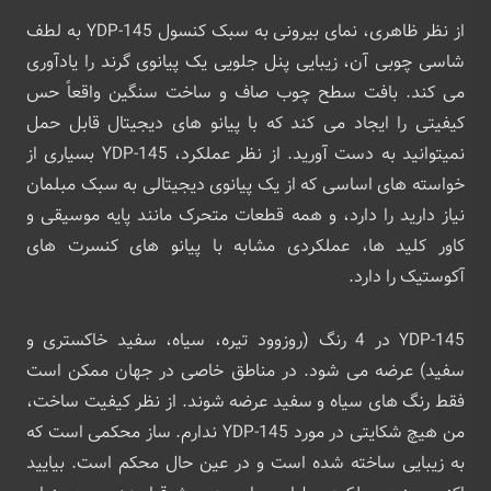
از نظر ظاهری، نمای بیرونی به سبک کنسول YDP-145 به لطف
شاسی چوبی آن، زیبایی پنل جلویی یک پیانوی گرند را یادآوری
می کند. بافت سطح چوب صاف و ساخت سنگین واقعاً حس
کیفیتی را ایجاد می کند که با پیانو های دیجیتال قابل حمل
نمیتوانید به دست آورید. از نظر عملکرد، YDP-145 بسیاری از
خواسته های اساسی که از یک پیانوی دیجیتالی به سبک مبلمان
نیاز دارید را دارد، و همه قطعات متحرک مانند پایه موسیقی و
کاور کلید ها، عملکردی مشابه با پیانو های کنسرت های
آکوستیک را دارد.
YDP-145 در 4 رنگ (روزوود تیره، سیاه، سفید خاکستری و
سفید) عرضه می شود. در مناطق خاصی در جهان ممکن است
فقط رنگ های سیاه و سفید عرضه شوند. از نظر کیفیت ساخت،
من هیچ شکایتی در مورد YDP-145 ندارم. ساز محکمی است که
به زیبایی ساخته شده است و در عین حال محکم است. بیایید