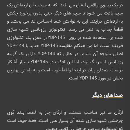
در یک پیانوی واقعی اتفاق می ‌افتد، که به موجب آن ارتعاش یک
سیم باعث می ‌شود تا سیم‌ های دیگر حتی بدون برخورد چکش
به ارتعاش درآیند. این به نواختن شما احساس غنا می بخشد و
قطعاً جذاب به نظر می رسد. تکنولوژی رزونانس شبیه‌ سازی
‌شده ی استفاده شده بر روی YDP-145در عمل یک تکنولوژی
ظریف است، اما من هنگام مقایسه YDP-145 جدید با YDP-144
اصلی متوجه آن شدم. در حالی که YDP-144 دارای یک گزینه
رزونانس استرینگ بود، اما این افکت در YDP-145 بسیار آشکار
تراست. صدای پیانو در اینجا واقعاً خوب است و به راحتی بهترین
بخش در مورد YDP-145 است.
صداهای دیگر
ارگان ‌ها نیز مناسب هستند و ارگان جاز به لطف بلند گوی
چرخشی شبیه ‌سازی‌ شده آن بسیار غنی است. فقط حیف است
که نمیتوانید سرعت چرخش را تغییر دهید.