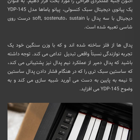
اکنون جنبه عملکردی طراحی را مورد بحث قرار دهیم. به ‌عنوان
یک پیانوی دیجیتال سبک کنسولی، پیانو یاماها مدل YDP-145
دیجیتال با سه پدال با soft, sostenuto، sustain درست روی
شاسی تعبیه شده‌ است.
پدال‌ ها از فلز ساخته شده‌ اند و که با وزن سنگین خود یک
تجربه نوازندگی نسبتاً واقعی تبدیل تداعی می ‌کند. توجه داشته
باشید که پدال دمپر از عملکرد نیم پدال نیز پشتیبانی می ‌کند،
که ساستین سبک‌ تری را که در هنگام فشار دادن پدال ساستین
تا نیمه به پایین به دست می‌ آورید شبیه سازی می ‌کند و به
وضوح YDP-145 می‌ افزاید.