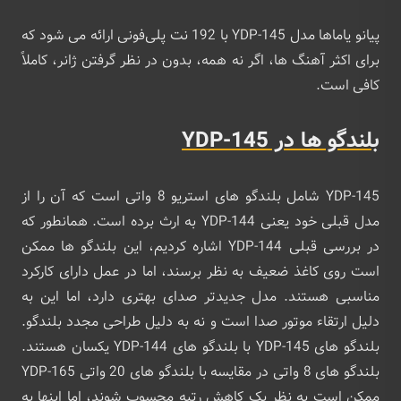
پیانو یاماها مدل YDP-145 با 192 نت پلی‌فونی ارائه می ‌شود که
برای اکثر آهنگ‌ ها، اگر نه همه، بدون در نظر گرفتن ژانر، کاملاً
کافی است.
بلندگو ها در YDP-145
YDP-145 شامل بلندگو های استریو 8 واتی است که آن را از
مدل قبلی خود یعنی YDP-144 به ارث برده است. همانطور که
در بررسی قبلی YDP-144 اشاره کردیم، این بلندگو ها ممکن
است روی کاغذ ضعیف به نظر برسند، اما در عمل دارای کارکرد
مناسبی هستند. مدل جدیدتر صدای بهتری دارد، اما این به
دلیل ارتقاء موتور صدا است و نه به دلیل طراحی مجدد بلندگو.
بلندگو های YDP-145 با بلندگو های YDP-144 یکسان هستند.
بلندگو های 8 واتی در مقایسه با بلندگو های 20 واتی YDP-165
ممکن است به نظر یک کاهش رتبه محسوب شوند، اما اینها به