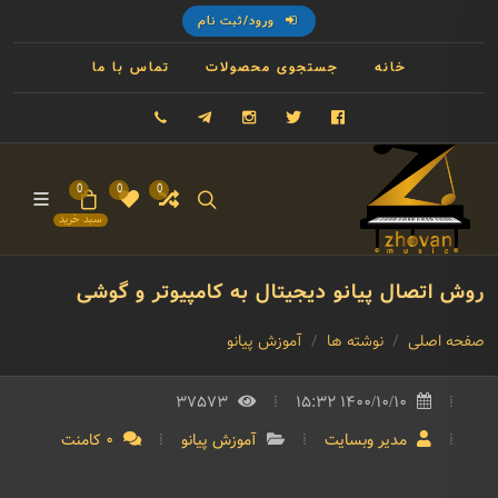
ورود/ثبت نام
خانه
جستجوی محصولات
تماس با ما
فیسبوک
توییتر
اینستاگرام
تلگرام
09121993023
0
0
0
سبد خرید
روش اتصال پیانو دیجیتال به کامپیوتر و گوشی
صفحه اصلی
نوشته ها
آموزش پیانو
37573
1400/10/10 15:32
مدیر وبسایت
آموزش پیانو
0 کامنت