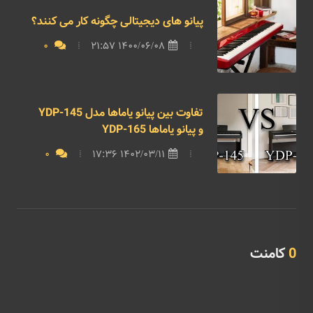
پیانو های دیجیتالی چگونه کار می کنند؟
0
1400/06/08 21:57
تفاوت بین پیانو یاماها مدل YDP-145
و پیانو یاماها YDP-165
0
1402/03/11 17:36
0
کامنت