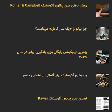
روش یافتن سن پیانوی آکوستیک Kohler & Campbell
چرا پیانو را «یک ساز کامل» می‌نامند؟
بهترین اپلیکیشن رایگان برای یادگیری پیانو در سال
۲۰۲۵
پیانوهای آکوستیک برتر آلمانی: راهنمایی جامع
تعیین سن پیانوی آکوستیک Kawai