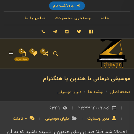
ورود/ثبت نام
خانه
جستجوی محصولات
تماس با ما
فیسبوک
توییتر
اینستاگرام
تلگرام
09121993023
0
0
0
سبد خرید
موسیقی درمانی با هندپن یا هنگدرام
صفحه اصلی
نوشته ها
دنیای موسیقی
6349
1400/11/06 22:33
مدیر وبسایت
دنیای موسیقی
0 کامنت
احتمالا شما قبلا صدای زیبای هندپن را شنیده باشید که به آن