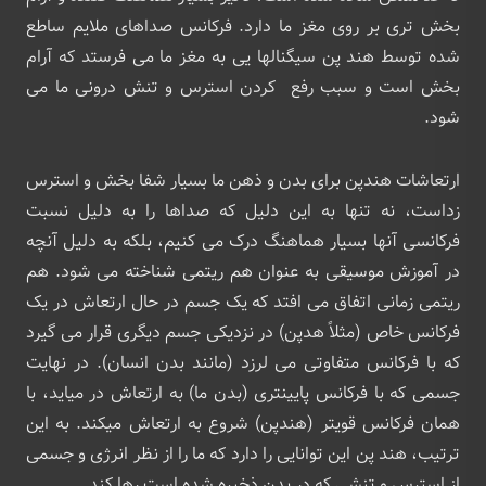
بخش تری بر روی مغز ما دارد. فرکانس صداهای ملایم ساطع
شده توسط هند پن سیگنالها یی به مغز ما می فرستد که آرام
بخش است و سبب رفع کردن استرس و تنش درونی ما می
شود.
ارتعاشات هندپن برای بدن و ذهن ما بسیار شفا بخش و استرس
زداست، نه تنها به این دلیل که صداها را به دلیل نسبت
فرکانسی آنها بسیار هماهنگ درک می کنیم، بلکه به دلیل آنچه
در آموزش موسیقی به عنوان هم ریتمی شناخته می شود. هم
ریتمی زمانی اتفاق می افتد که یک جسم در حال ارتعاش در یک
فرکانس خاص (مثلاً هدپن) در نزدیکی جسم دیگری قرار می گیرد
که با فرکانس متفاوتی می لرزد (مانند بدن انسان). در نهایت
جسمی که با فرکانس پایینتری (بدن ما) به ارتعاش در میاید، با
همان فرکانس قویتر (هندپن) شروع به ارتعاش میکند. به این
ترتیب، هند پن این توانایی را دارد که ما را از نظر انرژی و جسمی
از استرس و تنشی که در بدن ذخیره شده است رها کند.