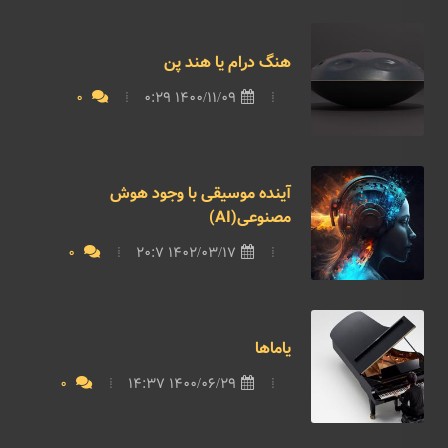
هنگ درام یا هند پن
0
1400/11/09 0:29
آینده موسیقی با وجود هوش
مصنوعی(AI)
0
1402/03/17 20:7
یاماها
0
1400/06/29 14:37