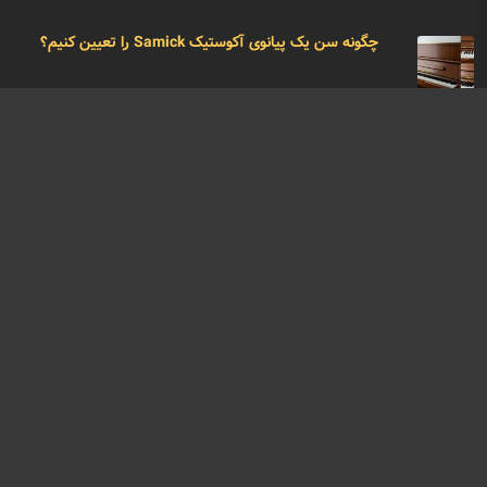
چگونه سن یک پیانوی آکوستیک Samick را تعیین کنیم؟
ترک خوردن صفحه صدای پیانو: آیا کار پیانو تمام است؟
تگ ها
بهترین سن برای شروع کلاسهای پیانو
بهترین سن برای شروع پیانو
آموزش پیانو
آمادگی های لازم جهت کلاس های پیانو در کودکان
شش تا هشت سالگی زمان بسیار خوبی برای شروع پیانو است
موسیقی و هوش
موسیقی چگونه مغز را شکل می دهد؟
آموزش موسیقی
مغز یک نوازنده
ژنتیک و موسیقی
کودک و موسیقی