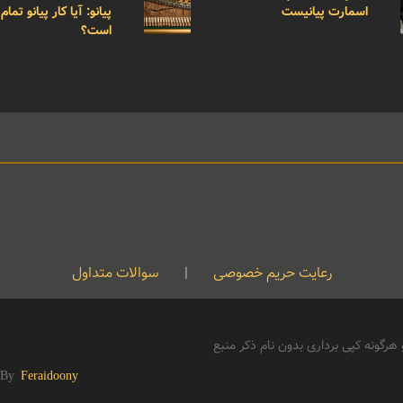
اسمارت پیانیست
پیانو: آیا کار پیانو تمام
است؟
رعایت حریم خصوصی
|
سوالات متداول
رگونه کپی برداری بدون نام ذکر منبع
 By
Feraidoony