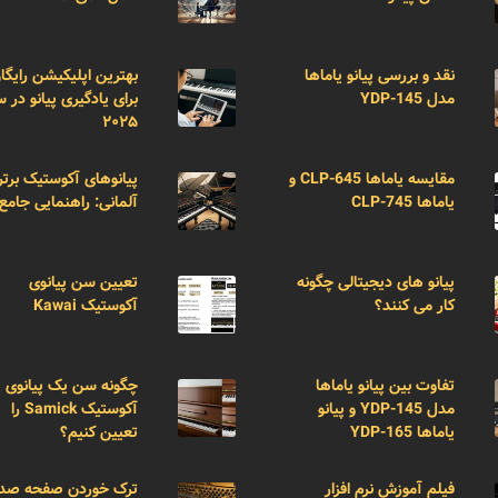
نقد و بررسی پیانو یاماها
بهترین اپلیکیشن رایگا
مدل YDP-145
برای یادگیری پیانو در 
۲۰۲۵
مقایسه یاماها CLP-645 و
پیانوهای آکوستیک برتر
یاماها CLP-745
آلمانی: راهنمایی جامع
پیانو های دیجیتالی چگونه
تعیین سن پیانوی
کار می کنند؟
آکوستیک Kawai
تفاوت بین پیانو یاماها
چگونه سن یک پیانوی
مدل YDP-145 و پیانو
آکوستیک Samick را
یاماها YDP-165
تعیین کنیم؟
فیلم آموزش نرم افزار
ترک خوردن صفحه صد