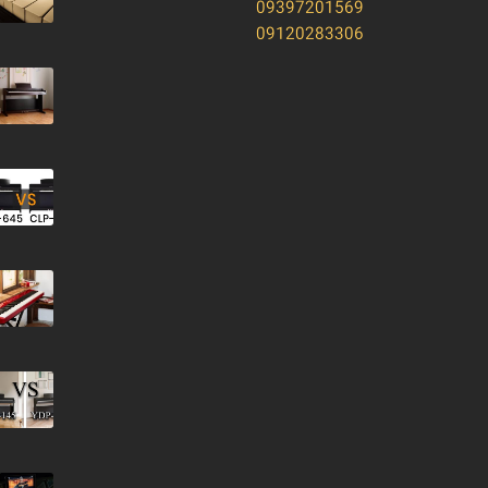
09397201569
09120283306