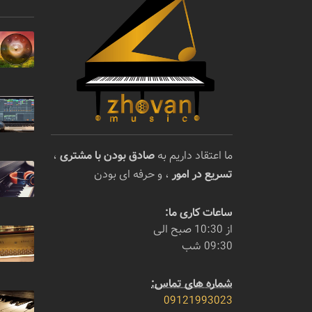
ما اعتقاد داریم به
صادق بودن با مشتری
،
تسریع در امور
، و حرفه ای بودن
ساعات کاری ما:
از 10:30 صبح الی
09:30 شب
شماره های تماس:
09121993023