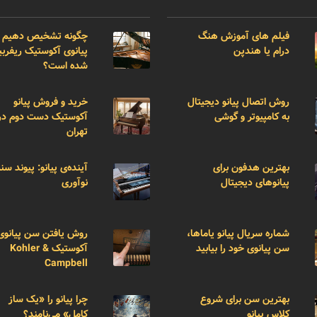
فیلم های آموزش هنگ
چگونه تشخیص دهیم 
درام یا هندپن
پیانوی آکوستیک ریفر
شده است؟
روش اتصال پیانو دیجیتال
خرید و فروش پیانو
به کامپیوتر و گوشی
آکوستیک دست دوم در
تهران
بهترین هدفون برای
آینده‌ی پیانو: پیوند سن
پیانوهای دیجیتال
نوآوری
شماره سریال پیانو یاماها،
روش یافتن سن پیانوی
سن پیانوی خود را بیابید
آکوستیک Kohler &
Campbell
بهترین سن برای شروع
چرا پیانو را «یک ساز
کلاس پیانو
کامل» می‌نامند؟