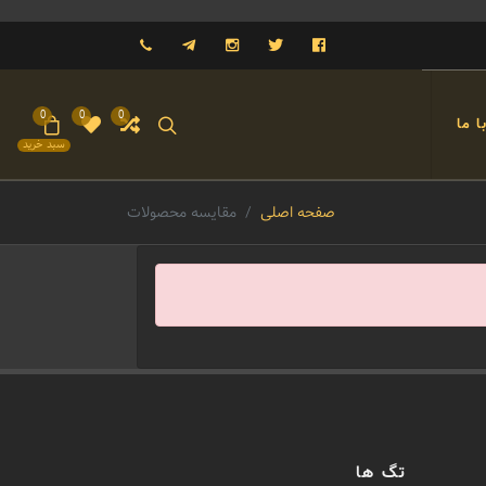
فیسبوک
توییتر
اینستاگرام
تلگرام
09121993023
0
0
0
 ما
سبد خرید
صفحه اصلی
مقایسه محصولات
تگ ها