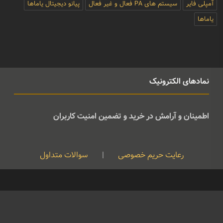
آمپلی فایر
سیستم های PA فعال و غیر فعال
پیانو دیجیتال یاماها
یاماها
نمادهای الکترونیک
اطمینان و آرامش در خرید و تضمین امنیت کاربران
رعایت حریم خصوصی
|
سوالات متداول
کپی رایت © تمامی حقوق متعلق به موسیقی ژوان می باشد و هرگونه کپی
برداری بدون نام ذکر منبع غیرقانونی است