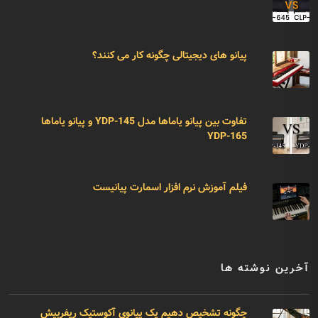
پیانو های دیجیتالی چگونه کار می کنند؟
تفاوت بین پیانو یاماها مدل YDP-145 و پیانو یاماها
YDP-165
فیلم آموزش نرم افزار اسمارت پیانیست
آخرین نوشته ها
چگونه تشخیص دهیم یک پیانوی آکوستیک ریفربیش