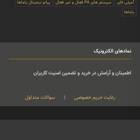
آمپلی فایر
سیستم های PA فعال و غیر فعال
پیانو دیجیتال یاماها
یاماها
نمادهای الکترونیک
اطمینان و آرامش در خرید و تضمین امنیت کاربران
رعایت حریم خصوصی
|
سوالات متداول
کپی رایت © تمامی حقوق متعلق به موسیقی ژوان می باشد و هرگونه کپی
برداری بدون نام ذکر منبع غیرقانونی است