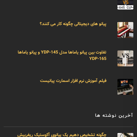
پیانو های دیجیتالی چگونه کار می کنند؟
تفاوت بین پیانو یاماها مدل YDP-145 و پیانو یاماها
YDP-165
فیلم آموزش نرم افزار اسمارت پیانیست
آخرین نوشته ها
چگونه تشخیص دهیم یک پیانوی آکوستیک ریفربیش