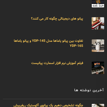
پیانو های دیجیتالی چگونه کار می کنند؟
تفاوت بین پیانو یاماها مدل YDP-145 و پیانو یاماها
YDP-165
فیلم آموزش نرم افزار اسمارت پیانیست
آخرین نوشته ها
چگونه تشخیص دهیم یک پیانوی آکوستیک ریفربیش