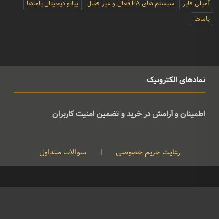
آمپلی فایر
سیستم های PA فعال و غیر فعال
پیانو دیجیتال یاماها
یاماها
نمادهای الکترونیک
اطمینان و آرامش در خرید و تضمین امنیت کاربران
رعایت حریم خصوصی
|
سوالات متداول
کپی رایت © تمامی حقوق متعلق به موسیقی ژوان می باشد و هرگونه کپی
برداری بدون نام ذکر منبع غیرقانونی است