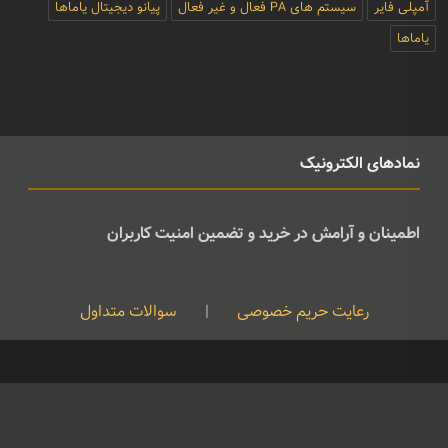
آمپلی فایر
سیستم های PA فعال و غیر فعال
پیانو دیجیتال یاماها
یاماها
نمادهای الکترونیک
اطمینان و آرامش در خرید و تضمین امنیت کاربران
رعایت حریم خصوصی
|
سوالات متداول
کپی رایت © تمامی حقوق متعلق به موسیقی ژوان می باشد و هرگونه کپی
برداری بدون نام ذکر منبع غیرقانونی است