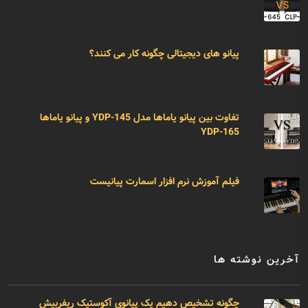
پیانو های دیجیتالی چگونه کار می کنند؟
تفاوت بین پیانو یاماها مدل YDP-145 و پیانو یاماها
YDP-165
فیلم آموزش نرم افزار اسمارت پیانیست
آخرین نوشته ها
چگونه تشخیص دهیم یک پیانوی آکوستیک ریفربیش