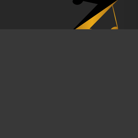
ما اعتقاد داریم به
صادق بودن با مشتری
،
تسریع در امور
، و حرفه
ای بودن
ساعات کاری ما:
از 10:30 صبح الی
09:30 شب
شماره های تماس: