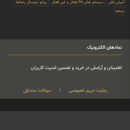
آمپلی فایر
سیستم های PA فعال و غیر فعال
پیانو دیجیتال یاماها
یاماها
نمادهای الکترونیک
اطمینان و آرامش در خرید و تضمین امنیت کاربران
رعایت حریم خصوصی
|
سوالات متداول
کپی رایت © تمامی حقوق متعلق به موسیقی ژوان می باشد و هرگونه کپی
برداری بدون نام ذکر منبع غیرقانونی است