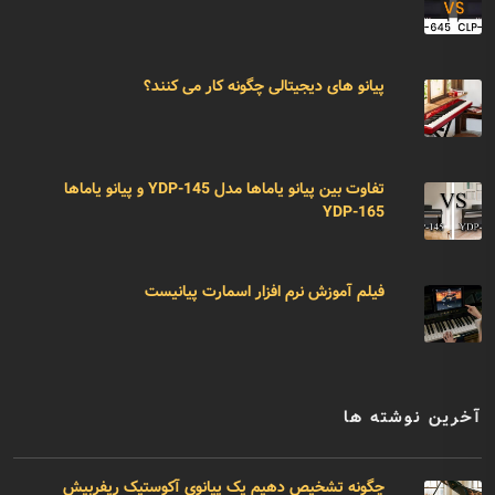
پیانو های دیجیتالی چگونه کار می کنند؟
تفاوت بین پیانو یاماها مدل YDP-145 و پیانو یاماها
YDP-165
فیلم آموزش نرم افزار اسمارت پیانیست
آخرین نوشته ها
چگونه تشخیص دهیم یک پیانوی آکوستیک ریفربیش