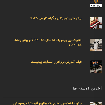
پیانو های دیجیتالی چگونه کار می کنند؟
تفاوت بین پیانو یاماها مدل YDP-145 و پیانو یاماها
YDP-165
فیلم آموزش نرم افزار اسمارت پیانیست
آخرین نوشته ها
چگونه تشخیص دهیم یک پیانوی آکوستیک ریفربیش