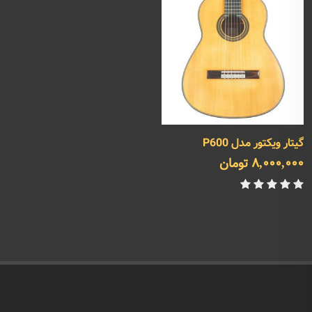
گیتار ویکتور مدل P600
8,000,000 تومان