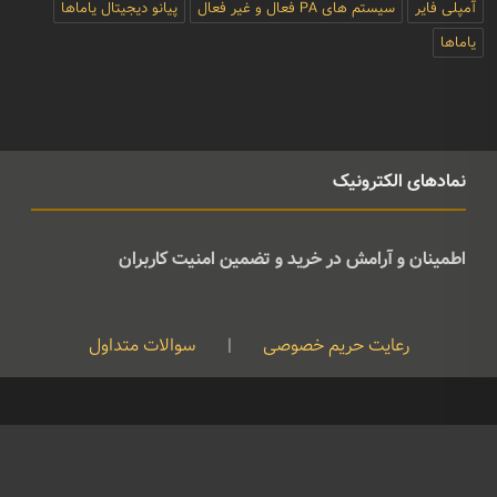
آمپلی فایر
سیستم های PA فعال و غیر فعال
پیانو دیجیتال یاماها
یاماها
نمادهای الکترونیک
اطمینان و آرامش در خرید و تضمین امنیت کاربران
رعایت حریم خصوصی
|
سوالات متداول
کپی رایت © تمامی حقوق متعلق به موسیقی ژوان می باشد و هرگونه کپی
برداری بدون نام ذکر منبع غیرقانونی است