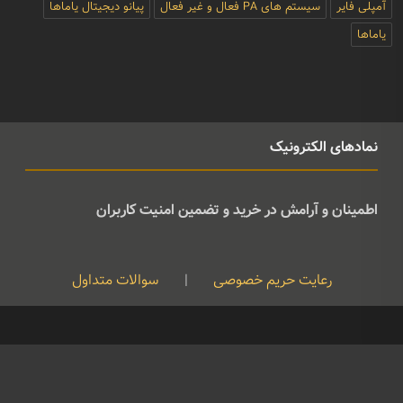
آمپلی فایر
سیستم های PA فعال و غیر فعال
پیانو دیجیتال یاماها
یاماها
نمادهای الکترونیک
اطمینان و آرامش در خرید و تضمین امنیت کاربران
رعایت حریم خصوصی
|
سوالات متداول
کپی رایت © تمامی حقوق متعلق به موسیقی ژوان می باشد و هرگونه کپی
برداری بدون نام ذکر منبع غیرقانونی است