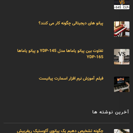
پیانو های دیجیتالی چگونه کار می کنند؟
تفاوت بین پیانو یاماها مدل YDP-145 و پیانو یاماها
YDP-165
فیلم آموزش نرم افزار اسمارت پیانیست
آخرین نوشته ها
چگونه تشخیص دهیم یک پیانوی آکوستیک ریفربیش