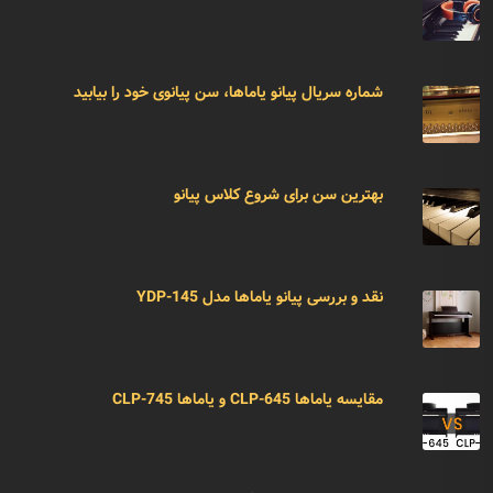
شماره سریال پیانو یاماها، سن پیانوی خود را بیابید
بهترین سن برای شروع کلاس پیانو
نقد و بررسی پیانو یاماها مدل YDP-145
مقایسه یاماها CLP-645 و یاماها CLP-745