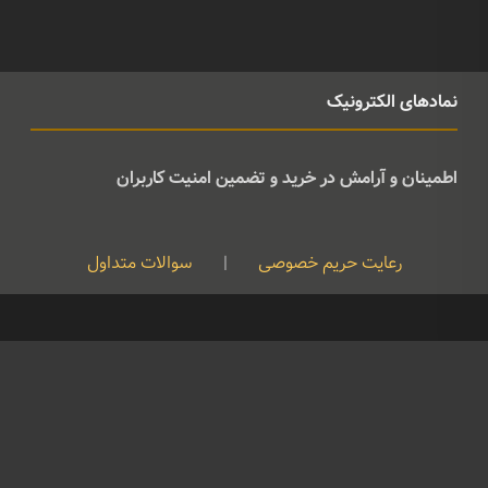
نمادهای الکترونیک
اطمینان و آرامش در خرید و تضمین امنیت کاربران
رعایت حریم خصوصی
|
سوالات متداول
کپی رایت © تمامی حقوق متعلق به موسیقی ژوان می باشد و هرگونه کپی
برداری بدون نام ذکر منبع غیرقانونی است
09126724961
©
Developed By
Feraidoony