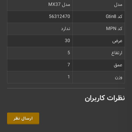
مدل
مدل MX37
کد Gtin8
56312470
کد MPN
ندارد
عرض
30
ارتفاع
5
عمق
7
وزن
1
نظرات کاربران
ارسال نظر