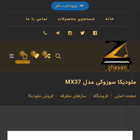
ورود/ثبت نام
خانه
جستجوی محصولات
تماس با ما
فیسبوک
توییتر
اینستاگرام
تلگرام
09121993023
0
0
0
سبد خرید
ملودیکا سوزوکی مدل MX37
صفحه اصلی
فروشگاه
سازهای متفرقه
فروش ملودیکا