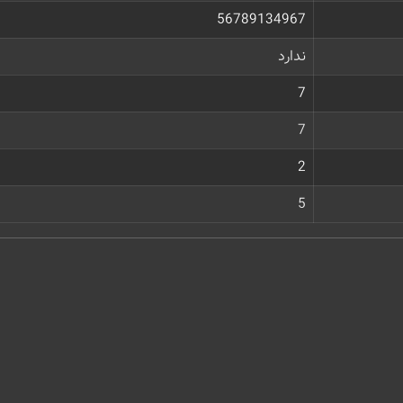
56789134967
ندارد
7
7
2
5