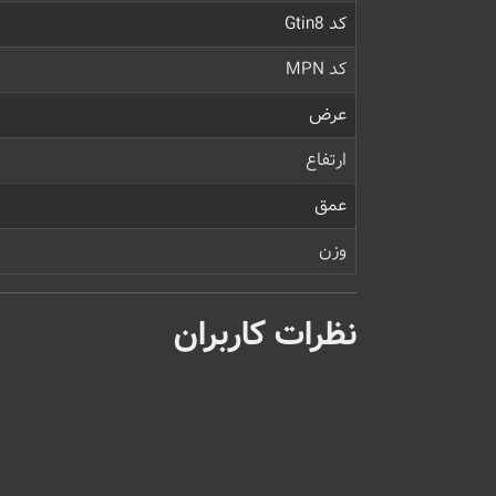
کد Gtin8
کد MPN
عرض
ارتفاع
عمق
وزن
نظرات کاربران