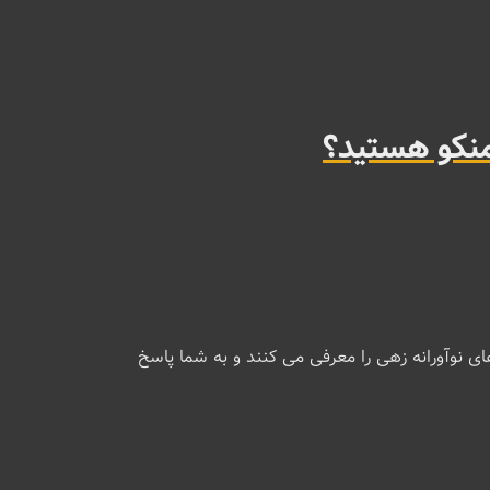
منکو هستید؟
ازنده افسانه‌ای فلامنکو Tomatito طراحی شده‌اند و فناوری‌ های نوآورانه زهی را معرفی می ‌کنند و به شما پاسخ