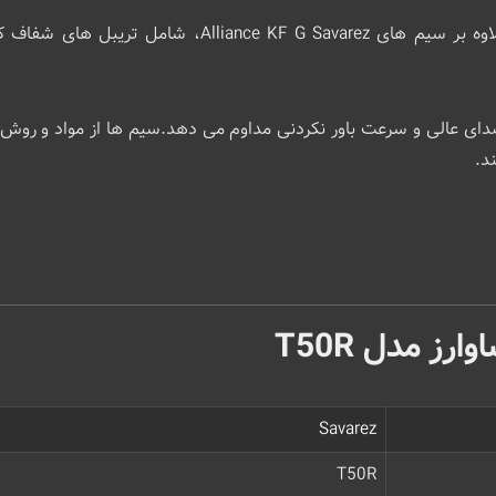
مجموعه سیم Tomatito و شرکت Savarez S.A علاوه بر سیم‌ 
دای عالی و سرعت باور نکردنی مداوم می دهد.سیم ها از مواد و روش‌ ه
د.
ز مدل T50R
Savarez
T50R