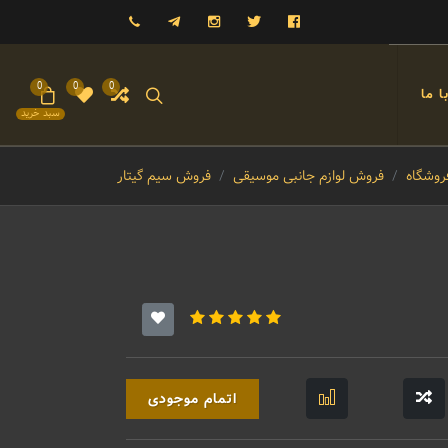
فیسبوک
توییتر
اینستاگرام
تلگرام
09121993023
0
0
0
 ما
سبد خرید
روشگاه
فروش لوازم جانبی موسیقی
فروش سیم گیتار
اتمام موجودی