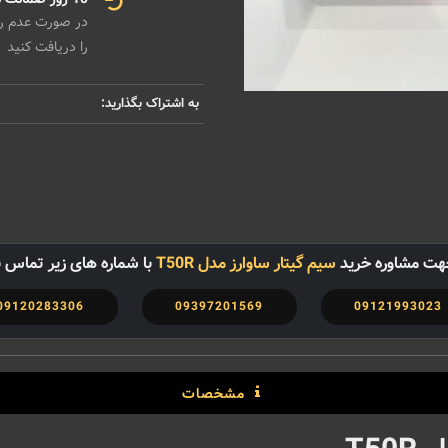
در صورت عدم رضا
را دریافت کنید
به اشتراک بگذارید:
هت مشاوره خرید
سیم گیتار ساوارز مدل T50R
با شماره های زیر تماس ب
09120283306
09397201569
09121993023
مشخصات