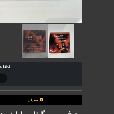
لطفا ج
معرفی