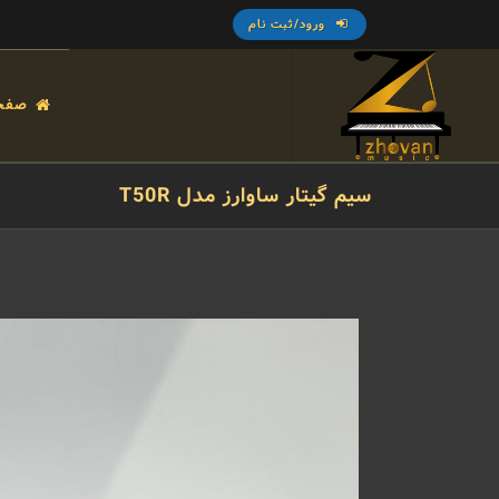
ورود/ثبت نام
صفح
سیم گیتار ساوارز مدل T50R