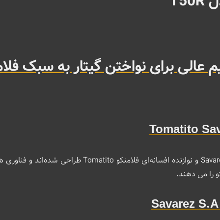
T5
م عالی برای نواختن گیتار به سبک فلا
سیم‌ های گیتار نایلونی Tomatito که توسط Savarez S.A و نو
و را می ‌دهند.