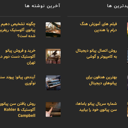
دترین ها
آخرین نوشته ها
فیلم های آموزش هنگ
چگونه تشخیص دهیم 
درام یا هندپن
پیانوی آکوستیک ریفر
شده است؟
روش اتصال پیانو دیجیتال
خرید و فروش پیانو
به کامپیوتر و گوشی
آکوستیک دست دوم در
تهران
بهترین هدفون برای
آینده‌ی پیانو: پیوند سن
پیانوهای دیجیتال
نوآوری
شماره سریال پیانو یاماها،
روش یافتن سن پیانوی
سن پیانوی خود را بیابید
آکوستیک Kohler &
Campbell