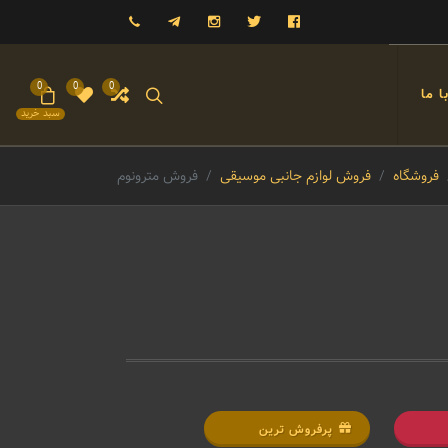
فیسبوک
توییتر
اینستاگرام
تلگرام
09121993023
0
0
0
 ما
سبد خرید
فروشگاه
فروش لوازم جانبی موسیقی
فروش مترونوم
پرفروش ترین