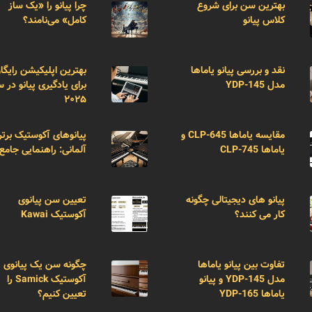
بهترین سن برای شروع
چرا پیانو را «یک ساز
کلاس پیانو
کامل» می‌نامند؟
نقد و بررسی پیانو یاماها
بهترین اپلیکیشن رایگا
مدل YDP-145
برای یادگیری پیانو در 
۲۰۲۵
مقایسه یاماها CLP-645 و
پیانوهای آکوستیک برتر
یاماها CLP-745
آلمانی: راهنمایی جامع
پیانو های دیجیتالی چگونه
تعیین سن پیانوی
کار می کنند؟
آکوستیک Kawai
تفاوت بین پیانو یاماها
چگونه سن یک پیانوی
مدل YDP-145 و پیانو
آکوستیک Samick را
یاماها YDP-165
تعیین کنیم؟