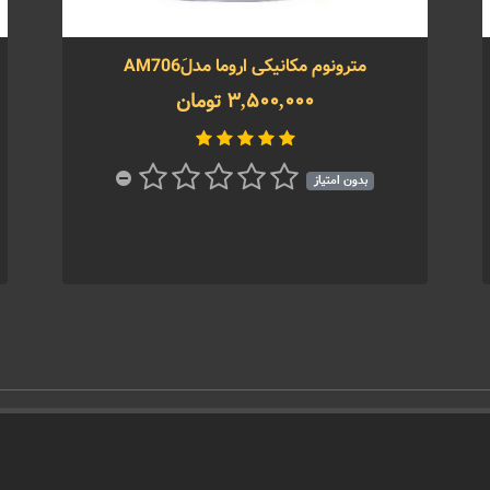
مترونوم مکانیکی اروما مدلَAM706
3,500,000 تومان
بدون امتیاز