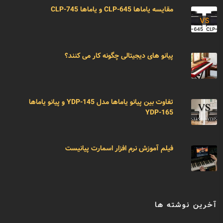
مقایسه یاماها CLP-645 و یاماها CLP-745
پیانو های دیجیتالی چگونه کار می کنند؟
تفاوت بین پیانو یاماها مدل YDP-145 و پیانو یاماها
YDP-165
فیلم آموزش نرم افزار اسمارت پیانیست
آخرین نوشته ها