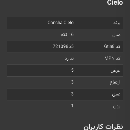
Cielo
برند
Concha Cielo
مدل
16 تکه
کد Gtin8
72109865
کد MPN
ندارد
عرض
5
ارتفاع
3
عمق
3
وزن
1
نظرات کاربران