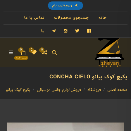
ورود/ثبت نام
خانه
جستجوی محصولات
تماس با ما
فیسبوک
توییتر
اینستاگرام
تلگرام
09121993023
0
0
0
سبد خرید
پکیج کوک پیانو CONCHA CIELO
صفحه اصلی
فروشگاه
فروش لوازم جانبی موسیقی
پکیج کوک پیانو