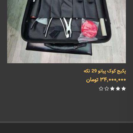
پکیج کوک پیانو 29 تکه
پ
34,000,000 تومان
0