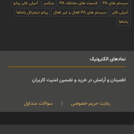
سیستم های PA
قسمت های مختلف PA
میکسر
آمپلی فایر پیانو
آمپلی فایر
سیستم های PA فعال و غیر فعال
پیانو دیجیتال یاماها
یاماها
نمادهای الکترونیک
اطمینان و آرامش در خرید و تضمین امنیت کاربران
رعایت حریم خصوصی
|
سوالات متداول
کپی رایت © تمامی حقوق متعلق به موسیقی ژوان می باشد و هرگونه کپی