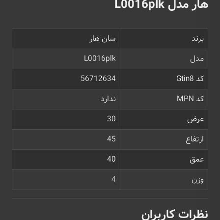
هار مدل L0016plk
برند
سان هار
مدل
L0016plk
کد Gtin8
56712634
کد MPN
ندارد
عرض
30
ارتفاع
45
عمق
40
وزن
4
نظرات کاربران