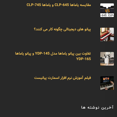
مقایسه یاماها CLP-645 و یاماها CLP-745
پیانو های دیجیتالی چگونه کار می کنند؟
تفاوت بین پیانو یاماها مدل YDP-145 و پیانو یاماها
YDP-165
فیلم آموزش نرم افزار اسمارت پیانیست
آخرین نوشته ها