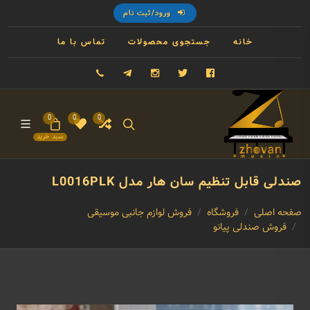
ورود/ثبت نام
خانه
جستجوی محصولات
تماس با ما
فیسبوک
توییتر
اینستاگرام
تلگرام
09121993023
0
0
0
سبد خرید
صندلی قابل تنظیم سان هار مدل L0016PLK
صفحه اصلی
فروشگاه
فروش لوازم جانبی موسیقی
فروش صندلی پیانو