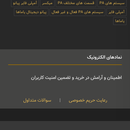
سیستم های PA
قسمت های مختلف PA
میکسر
آمپلی فایر پیانو
آمپلی فایر
سیستم های PA فعال و غیر فعال
پیانو دیجیتال یاماها
یاماها
نمادهای الکترونیک
اطمینان و آرامش در خرید و تضمین امنیت کاربران
رعایت حریم خصوصی
|
سوالات متداول
کپی رایت © تمامی حقوق متعلق به موسیقی ژوان می باشد و هرگونه کپی