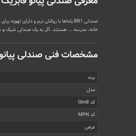
معرفی صندلی پیانو فابریک ی
صندلی BB1 یاماها با روکش نرم و دارای ت
خانه، مدرسه ... هستند. اگر به یک صندلی شیک و سنتی برای پیانو ی
مشخصات فنی صندلی پیانو ف
برند
مدل
کد Gtin8
کد MPN
عرض