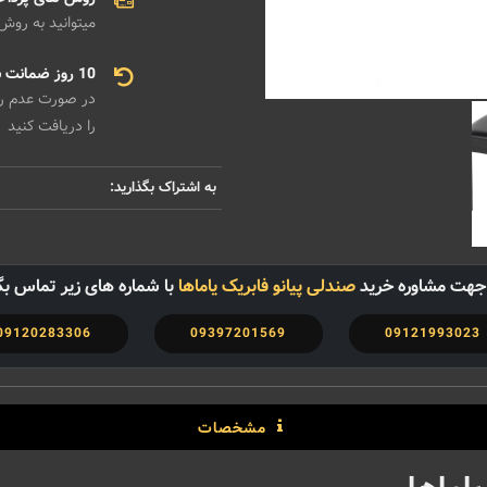
میتوانید به روش
10 روز ضمانت بازگشت هزینه
در صورت عدم رضا
را دریافت کنید
به اشتراک بگذارید:
جهت مشاوره خرید
صندلی پیانو فابریک یاماها
با شماره های زیر تماس بگ
09120283306
09397201569
09121993023
مشخصات