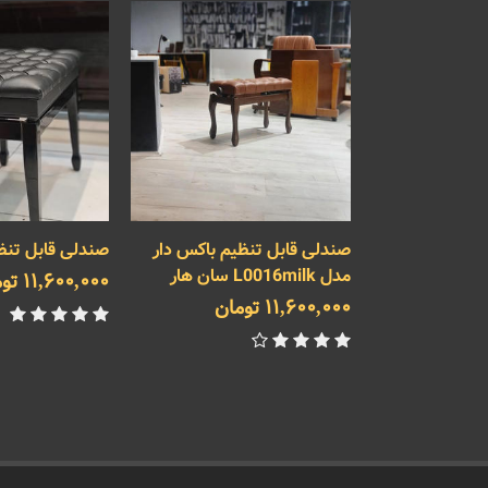
یم سان هار
صندلی قابل تنظیم باکس دار
صندلی قابل تنظ
مدل L0016milk سان هار
11,600,000 تومان
11,600,000 تومان