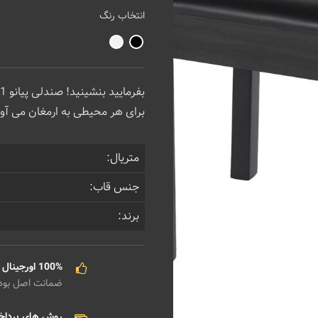
انتخاب رنگ
برای هر محیطی به ارمغان می آو
متریال:
جنس قاب:
برند:
100% اورجینال
ضمانت اصل بو
روش های پردا