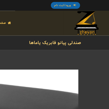
ورود/ثبت نام
صفح
صندلی پیانو فابریک یاماها