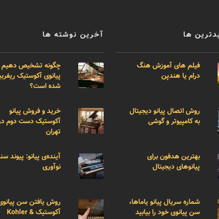
دترین ها
آخرین نوشته ها
فیلم های آموزش هنگ
چگونه تشخیص دهیم 
درام یا هندپن
پیانوی آکوستیک ریفر
شده است؟
روش اتصال پیانو دیجیتال
خرید و فروش پیانو
به کامپیوتر و گوشی
آکوستیک دست دوم در
تهران
بهترین هدفون برای
آینده‌ی پیانو: پیوند سن
پیانوهای دیجیتال
نوآوری
شماره سریال پیانو یاماها،
روش یافتن سن پیانوی
سن پیانوی خود را بیابید
آکوستیک Kohler &