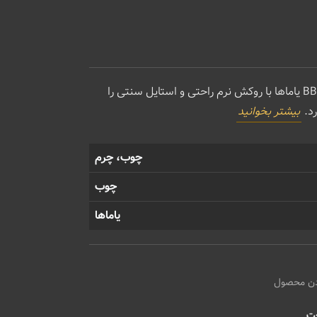
بفرمایید بنشینید! صندلی پیانو BB1 یاماها با روکش نرم راحتی و استایل سنتی را
رد.
بیشتر بخوانید
چوب، چرم
چوب
یاماها
دن محصول
خت