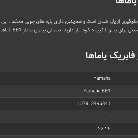
اماها
هویه برای جلوگیری از پاره شدن است و همچنین دارای پایه های چوبی محکم . 
ا کیبورد خود نیاز دارید. صندلی پیانوی پددار BB1 یاماها انتخاب مناسبیست.
ابریک یاماها
Yamaha
Yamaha BB1
157813496841
-
22.25