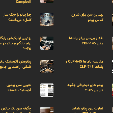
Campbell
بهترین سن برای شروع
چرا پیانو را «یک ساز
کلاس پیانو
کامل» می‌نامند؟
نقد و بررسی پیانو یاماها
بهترین اپلیکیشن رایگا
مدل YDP-145
برای یادگیری پیانو در 
۲۰۲۵
مقایسه یاماها CLP-645 و
پیانوهای آکوستیک برتر
یاماها CLP-745
آلمانی: راهنمایی جامع
پیانو های دیجیتالی چگونه
تعیین سن پیانوی
کار می کنند؟
آکوستیک Kawai
تفاوت بین پیانو یاماها
چگونه سن یک پیانوی