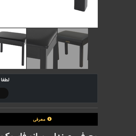
لطفا 
معرفی