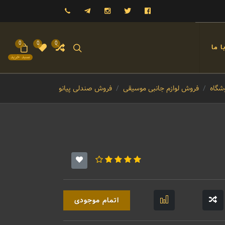
فیسبوک
توییتر
اینستاگرام
تلگرام
09121993023
0
0
0
 ما
سبد خرید
شگاه
فروش لوازم جانبی موسیقی
فروش صندلی پیانو
اتمام موجودی