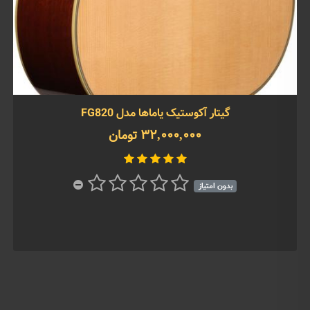
گیتار آکوستیک یاماها مدل FG820
32,000,000 تومان
بدون امتیاز