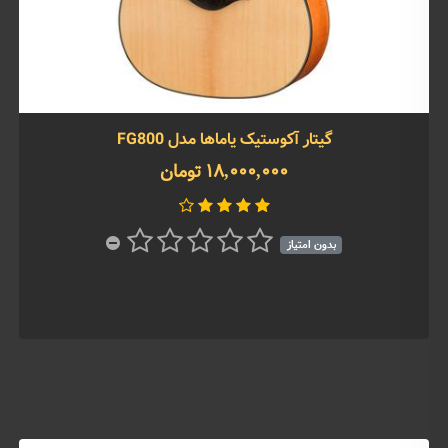
گیتار آکوستیک یاماها مدل FG800
18,000,000 تومان
بدون امتیاز