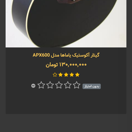
گیتار آکوستیک یاماها مدل APX600
130,000,000 تومان
بدون امتیاز