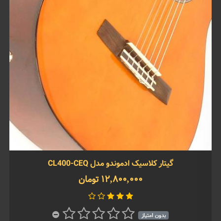
گیتار کلاسیک ادموندو مدل CL400-CEQ
12,800,000 تومان
بدون امتیاز