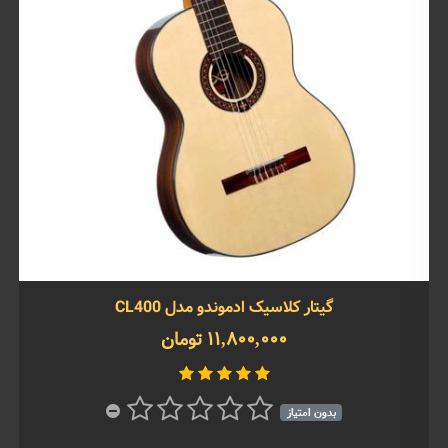
گیتار کلاسیک ادموندو مدل CL400
11,800,000 تومان
بدون امتیاز