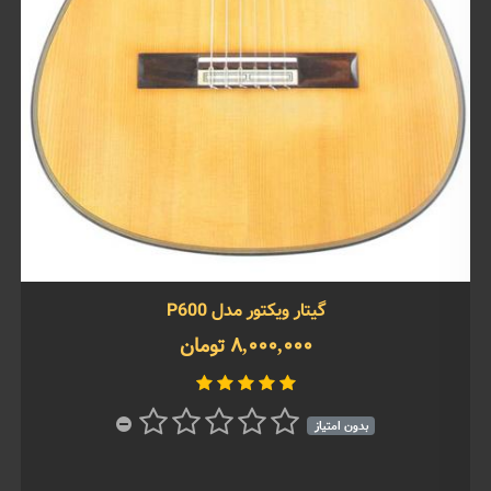
گیتار ویکتور مدل P600
8,000,000 تومان
بدون امتیاز