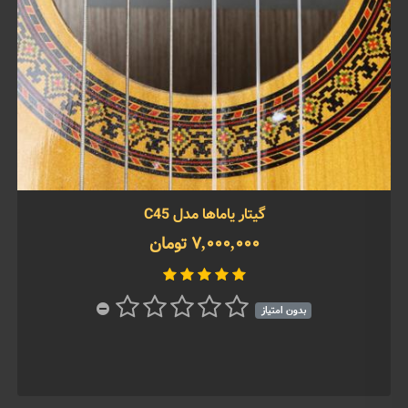
گیتار یاماها مدل C45
7,000,000 تومان
بدون امتیاز