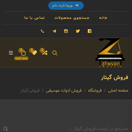
ورود/ثبت نام
خانه
جستجوی محصولات
تماس با ما
فیسبوک
توییتر
اینستاگرام
تلگرام
09121993023
0
0
0
سبد خرید
فروش گیتار
صفحه اصلی
فروشگاه
فروش ادوات موسیقی
فروش گیتار