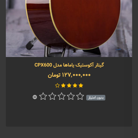
گیتار آکوستیک یاماها مدل CPX600
127,000,000 تومان
بدون امتیاز