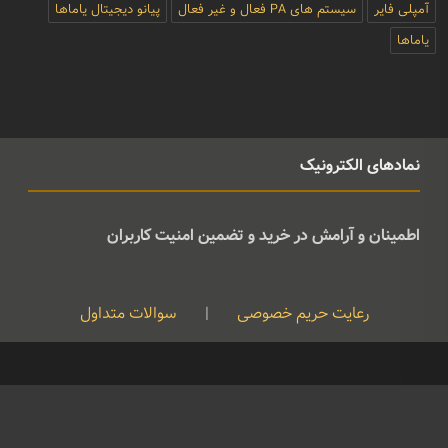
آمپلی فایر
سیستم های PA فعال و غیر فعال
پیانو دیجیتال یاماها
یاماها
نمادهای الکترونیک
اطمینان و آرامش در خرید و تضمین امنیت کاربران
رعایت حریم خصوصی
|
سوالات متداول
کپی رایت © تمامی حقوق متعلق به موسیقی ژوان می باشد و هرگونه کپی
برداری بدون نام ذکر منبع غیرقانونی است