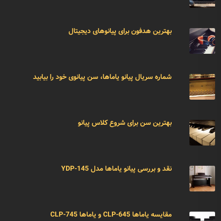
بهترین هدفون برای پیانوهای دیجیتال
شماره سریال پیانو یاماها، سن پیانوی خود را بیابید
بهترین سن برای شروع کلاس پیانو
نقد و بررسی پیانو یاماها مدل YDP-145
مقایسه یاماها CLP-645 و یاماها CLP-745