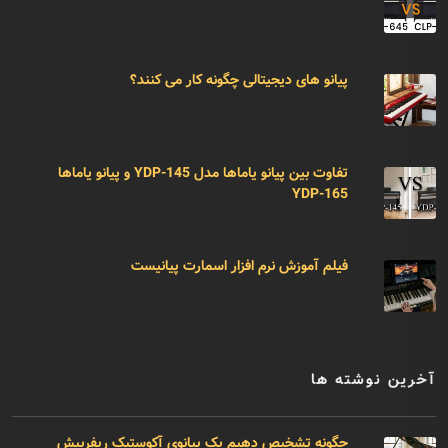
پیانو های دیجیتالی چگونه کار می کنند؟
تفاوت بین پیانو یاماها مدل YDP-145 و پیانو یاماها
YDP-165
فیلم آموزش نرم افزار اسمارت پیانیست
آخرین نوشته ها
چگونه تشخیص دهیم یک پیانوی آکوستیک ریفربیش