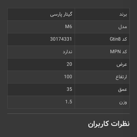
برند
گیتار پارسی
مدل
M6
کد Gtin8
30174331
کد MPN
ندارد
عرض
20
ارتفاع
100
عمق
35
وزن
1.5
نظرات کاربران