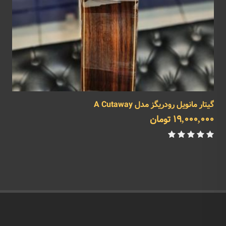
گیتار مانویل رودریگز مدل A Cutaway
گ
19,000,000 تومان
0