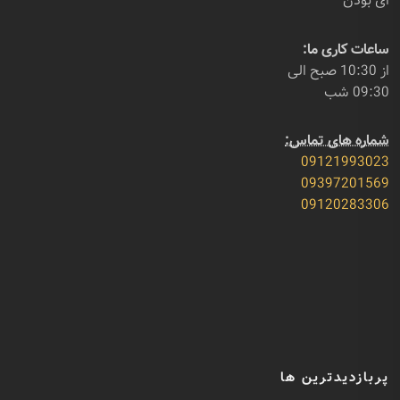
ای بودن
ساعات کاری ما:
از 10:30 صبح الی
09:30 شب
شماره های تماس:
09121993023
09397201569
09120283306
پربازدیدترین ها