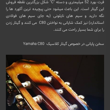
فرت ‌بورد 52 میلیمتری و دسته "C" شکل بزرگترین نقطه فروش
این گیتار است. این باعث میشود حتی پیچیده ترین آکورد ها را
نگه دارید و سیم های نایلونی (به ‌جای سیم‌ های فولادی
استاندارد) نیز کمک شایانی به نواختن C80 می کنند و گیتار زدن
را برای شما بسیار راحت می کنند.
سخن پایانی در خصوص گیتار کلاسیک Yamaha C80