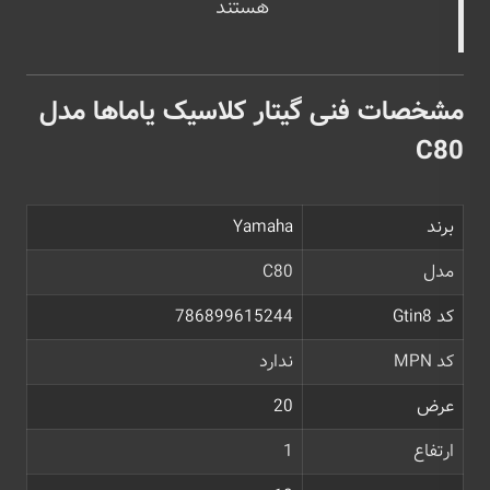
هستند
مشخصات فنی گیتار کلاسیک یاماها مدل
C80
برند
Yamaha
مدل
C80
کد Gtin8
786899615244
کد MPN
ندارد
عرض
20
ارتفاع
1