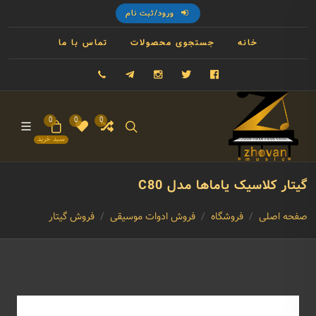
ورود/ثبت نام
خانه
جستجوی محصولات
تماس با ما
فیسبوک
توییتر
اینستاگرام
تلگرام
09121993023
0
0
0
سبد خرید
گیتار کلاسیک یاماها مدل C80
صفحه اصلی
فروشگاه
فروش ادوات موسیقی
فروش گیتار