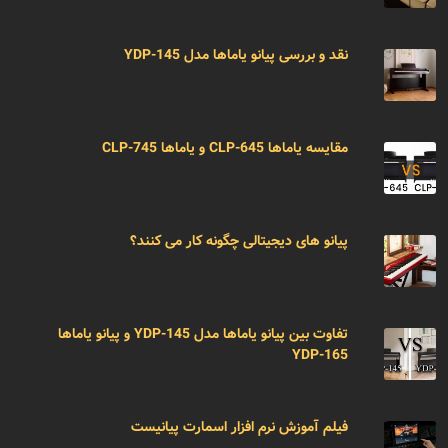
نقد و بررسی پیانو یاماها مدل YDP-145
مقایسه یاماها CLP-645 و یاماها CLP-745
پیانو های دیجیتالی چگونه کار می کنند؟
تفاوت بین پیانو یاماها مدل YDP-145 و پیانو یاماها
YDP-165
فیلم آموزش نرم افزار اسمارت پیانیست