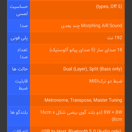
(5 types, Off)
حساسیت
لمسی
Morphing AiR Sound چند بعدی
صدا
192 نت
پلی فونی
18 صدای ساز (5 صدای پیانو آکوستیک)
تعداد
صدا
Dual (Layer), Split (Bass only)
حالت ها
ضبط دو ترکMIDI
قابلیت
ضبط
Metronome, Transpose, Master Tuning
8W + 8W (دو بلند گوی بیضی شکل 16cm x
بلندگو ها
8cm)
USB to Host, Bluetooth 5.0 (Audio only),
اتصالات