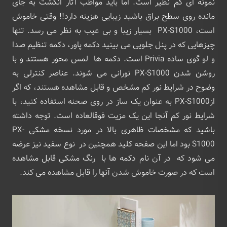
نمونه ای کم نظیر است. اما باید مواظب آثار انگشت به جای
مانده روی سطح براق باشید زیبایی هزینه دارد!! وقتی خاموش
است، PX-S1000 بسیار زیبا و بی عیب به نظر می رسد. تنها
چیزهایی که در پنل جلویی می بینید دکمه پاور، دکمه تنظیم صدا
و لو گوی ساده Privia است. دکمه ها لمس محور هستند و با
روشن شدن PX-S1000 نورانی می شوند. عناصر کنترلی به
وضوح در شرایط نور کم مشخص و قابل مشاهده هستند، که اگر
ازPX-S1000 به عنوان یک ساز در روی صحنه استفاده کنید، با
شرایط نور کم آنجا این یک مزیت فوقالعاده است. توجه داشته
باشید که مشخصات ظاهری بالا در مورد نسخه مشکی PX-
S1000 بود اما این صفحه کلید همچنین در نوع سفید نیز عرضه
می شود که در آن نام دکمه ها با رنگ مشکی قابل مشاهده
است که در صورت خاموش شدن آنها را قابل مشاهده می کند.