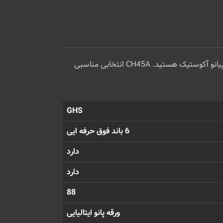
اگر دنبال پیانو یاماها و یک ظاهر پیانو آکوستیک هستید. CH45A انتخابی مناسبی
GHS
6 باند فوق حرفه ایی
دارد
دارد
88
ورقه پانو ایتالیایی