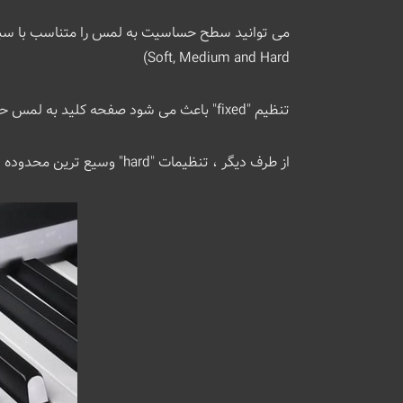
Soft, Medium and Hard)
تنظیم "fixed" باعث می شود صفحه کلید به لمس حساس نباشد و بدون در نظر گرفتن میزان سخت یا نرم بودن کلیدها ، میزان یکسانی از صدا را تولید کند.
از طرف دیگر ، تنظیمات "hard" وسیع ترین محدوده دینامیکی را ارائه می دهد ، جایی که برای تولید صدای بلند باید کلیدها را واقعا محکم فشار دهید.