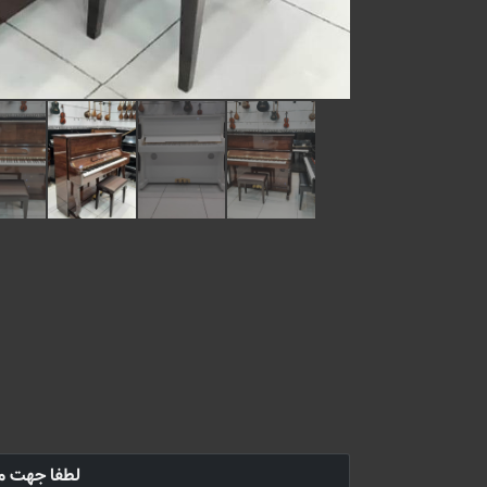
لطفا جهت م