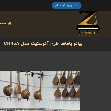
ورود/ثبت نام
صفح
پیانو یاماها طرح آکوستیک مدل CH45A