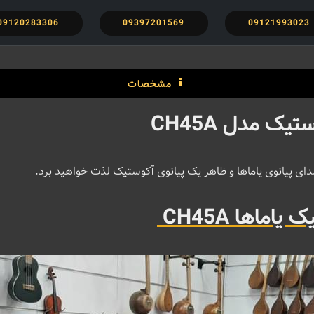
09120283306
09397201569
09121993023
مشخصات
یک مدل CH45A
ماها CH45A