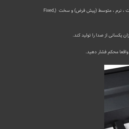
می توانید سطح حساسیت به لمس را متناسب با سبک نواختن خود تنظیم کنید. 4 تنظیم از پیش تعیین شده وجود دارد: ثابت ، نرم ، متوسط (پیش فرض) و سخت (Fixed,