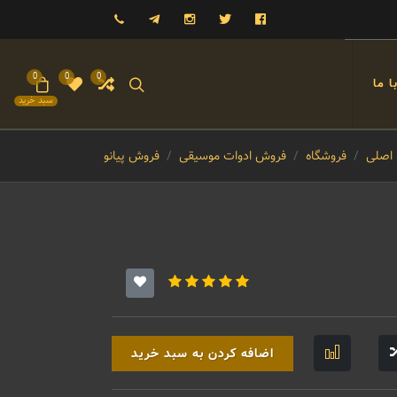
فیسبوک
توییتر
اینستاگرام
تلگرام
09121993023
0
0
0
 ما
سبد خرید
اصلی
فروشگاه
فروش ادوات موسیقی
فروش پیانو
اضافه کردن به سبد خرید