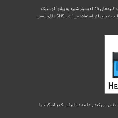
ch45A دارای صفحه کلید 88 کلیدی با وزن کامل است که) Graded Hammer Standard (GHS نامیده می شود. حس و عملکرد کلیدهای ch45 بسیار شبیه به پیانو آکوستیک
است. صفحه کلید احساس چکش ها را در داخل یک پیانوی آکوستیک تکرار می کند و از چکش های کوچکی در داخل صفحه کلید به جای فنر استفاده می کند. GHS دارای لمس
ر می کند و دامنه دینامیکی یک پیانو گرند را