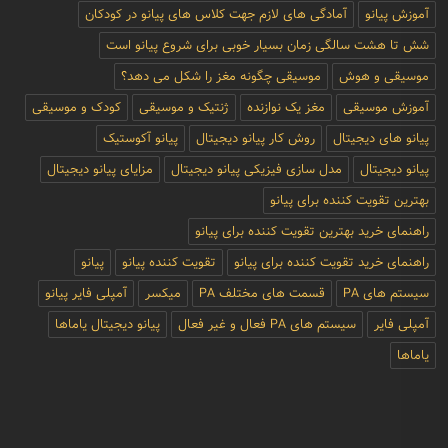
آموزش پیانو
آمادگی های لازم جهت کلاس های پیانو در کودکان
شش تا هشت سالگی زمان بسیار خوبی برای شروع پیانو است
موسیقی و هوش
موسیقی چگونه مغز را شکل می دهد؟
آموزش موسیقی
مغز یک نوازنده
ژنتیک و موسیقی
کودک و موسیقی
پیانو های دیجیتال
روش کار پیانو دیجیتال
پیانو آکوستیک
پیانو دیجیتال
مدل سازی فیزیکی پیانو دیجیتال
مزایای پیانو دیجیتال
بهترین تقویت کننده برای پیانو
راهنمای خرید بهترین تقویت کننده برای پیانو
راهنمای خرید تقویت کننده برای پیانو
تقویت کننده پیانو
پیانو
سیستم های PA
قسمت های مختلف PA
میکسر
آمپلی فایر پیانو
آمپلی فایر
سیستم های PA فعال و غیر فعال
پیانو دیجیتال یاماها
یاماها