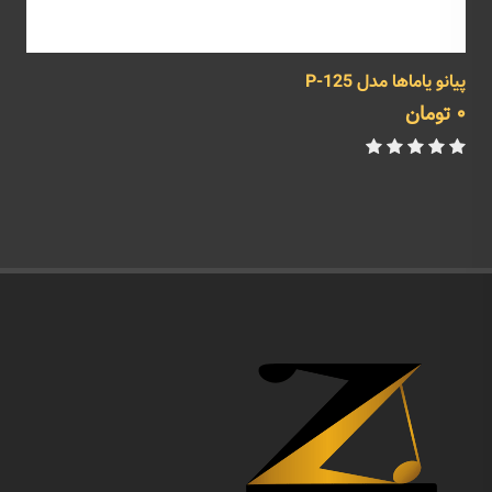
پیانو یاماها مدل P-125
پ
0 تومان
0