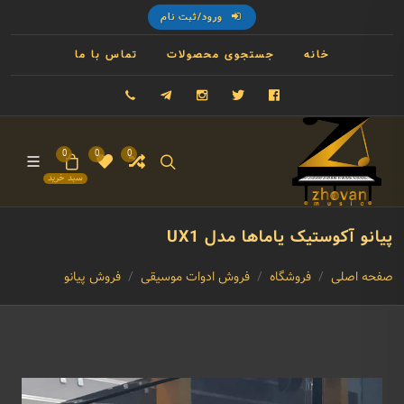
ورود/ثبت نام
خانه
جستجوی محصولات
تماس با ما
فیسبوک
توییتر
اینستاگرام
تلگرام
09121993023
0
0
0
سبد خرید
پیانو آکوستیک یاماها مدل UX1
صفحه اصلی
فروشگاه
فروش ادوات موسیقی
فروش پیانو