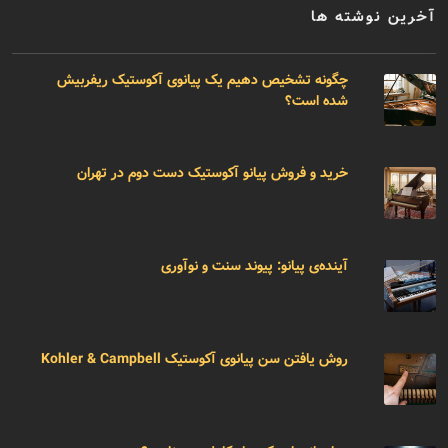
آخرین نوشته ها
چگونه تشخیص دهیم یک پیانوی آکوستیک ریفربیش
شده است؟
خرید و فروش پیانو آکوستیک دست دوم در تهران
آینده‌ی پیانو: پیوند سنت و نوآوری
روش یافتن سن پیانوی آکوستیک Kohler & Campbell