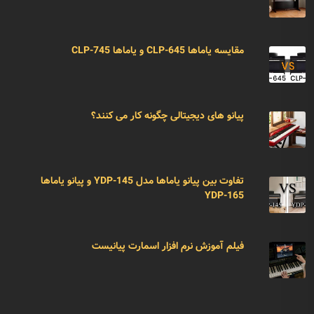
مقایسه یاماها CLP-645 و یاماها CLP-745
پیانو های دیجیتالی چگونه کار می کنند؟
تفاوت بین پیانو یاماها مدل YDP-145 و پیانو یاماها
YDP-165
فیلم آموزش نرم افزار اسمارت پیانیست