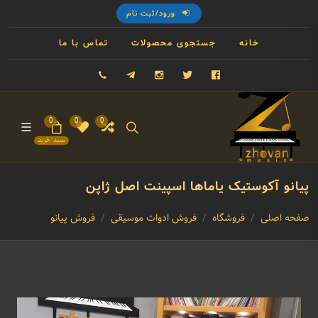
ورود/ثبت نام
خانه
جستجوی محصولات
تماس با ما
فیسبوک
توییتر
اینستاگرام
تلگرام
09121993023
0
0
0
سبد خرید
پیانو آکوستیک یاماها اسپینت اصل ژاپن
صفحه اصلی
فروشگاه
فروش ادوات موسیقی
فروش پیانو