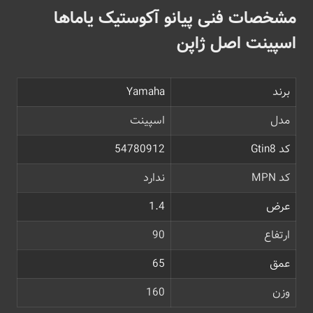
مشخصات فنی پیانو آکوستیک یاماها
اسپینت اصل ژاپن
برند
Yamaha
مدل
اسپینت
کد Gtin8
54780912
کد MPN
ندارد
عرض
1.4
ارتفاع
90
عمق
65
وزن
160