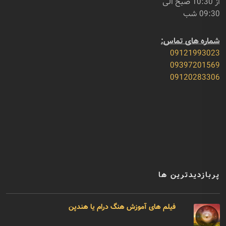
از 10:30 صبح الی
09:30 شب
شماره های تماس:
09121993023
09397201569
09120283306
پربازدیدترین ها
فیلم های آموزش هنگ درام یا هندپن