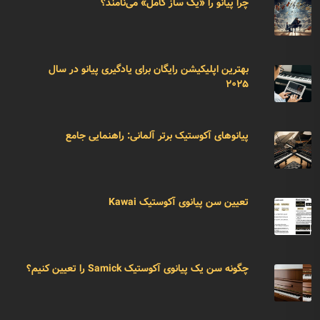
چرا پیانو را «یک ساز کامل» می‌نامند؟
بهترین اپلیکیشن رایگان برای یادگیری پیانو در سال
۲۰۲۵
پیانوهای آکوستیک برتر آلمانی: راهنمایی جامع
تعیین سن پیانوی آکوستیک Kawai
چگونه سن یک پیانوی آکوستیک Samick را تعیین کنیم؟