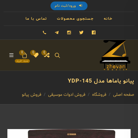
ورود/ثبت نام
خانه
جستجوی محصولات
تماس با ما
فیسبوک
توییتر
اینستاگرام
تلگرام
09121993023
0
0
0
سبد خرید
پیانو یاماها مدل YDP-145
صفحه اصلی
فروشگاه
فروش ادوات موسیقی
فروش پیانو