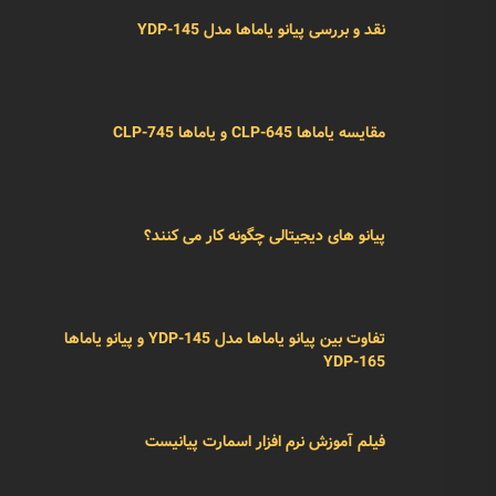
نقد و بررسی پیانو یاماها مدل YDP-145
مقایسه یاماها CLP-645 و یاماها CLP-745
پیانو های دیجیتالی چگونه کار می کنند؟
تفاوت بین پیانو یاماها مدل YDP-145 و پیانو یاماها
YDP-165
فیلم آموزش نرم افزار اسمارت پیانیست