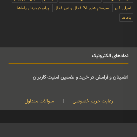
آمپلی فایر
سیستم های PA فعال و غیر فعال
پیانو دیجیتال یاماها
یاماها
نمادهای الکترونیک
اطمینان و آرامش در خرید و تضمین امنیت کاربران
رعایت حریم خصوصی
|
سوالات متداول
کپی رایت © تمامی حقوق متعلق به موسیقی ژوان می باشد و هرگونه کپی
برداری بدون نام ذکر منبع غیرقانونی است