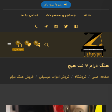
ورود/ثبت نام
خانه
جستجوی محصولات
تماس با ما
فیسبوک
توییتر
اینستاگرام
تلگرام
09121993023
0
0
0
سبد خرید
هنگ درام 9 نت هیچ
صفحه اصلی
فروشگاه
فروش ادوات موسیقی
فروش هنگ درام