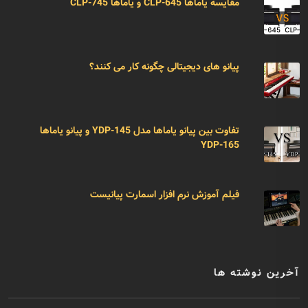
مقایسه یاماها CLP-645 و یاماها CLP-745
پیانو های دیجیتالی چگونه کار می کنند؟
تفاوت بین پیانو یاماها مدل YDP-145 و پیانو یاماها
YDP-165
فیلم آموزش نرم افزار اسمارت پیانیست
آخرین نوشته ها