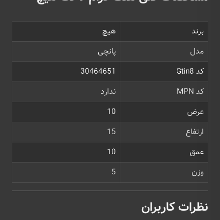
برند
هیچ
مدل
پانچی
کد Gtin8
30464651
کد MPN
ندارد
عرض
10
ارتفاع
15
عمق
10
وزن
5
نظرات کاربران