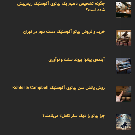
چگونه تشخیص دهیم یک پیانوی آکوستیک ریفربیش
شده است؟
خرید و فروش پیانو آکوستیک دست دوم در تهران
آینده‌ی پیانو: پیوند سنت و نوآوری
روش یافتن سن پیانوی آکوستیک Kohler & Campbell
چرا پیانو را «یک ساز کامل» می‌نامند؟