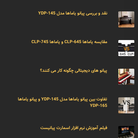
نقد و بررسی پیانو یاماها مدل YDP-145
مقایسه یاماها CLP-645 و یاماها CLP-745
پیانو های دیجیتالی چگونه کار می کنند؟
تفاوت بین پیانو یاماها مدل YDP-145 و پیانو یاماها
YDP-165
فیلم آموزش نرم افزار اسمارت پیانیست