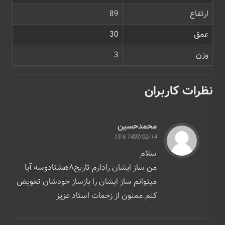
ارتفاع
89
عمق
30
وزن
3
نظرات کاربران
محمدحسین
1403/02/14 15:6
سلام
من ساز ایشان رادارم تاریخ۸هشتادوسه آیا
میتوانم ساز ایشان را بازساز خودشان تعویض
کنم.ممنون از زحمات استاد عزیز