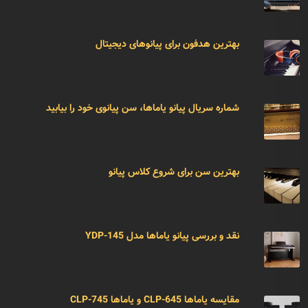
بهترین هدفون برای پیانوهای دیجیتال
شماره سریال پیانو یاماها، سن پیانوی خود را بیابید
بهترین سن برای شروع کلاس پیانو
نقد و بررسی پیانو یاماها مدل YDP-145
مقایسه یاماها CLP-645 و یاماها CLP-745