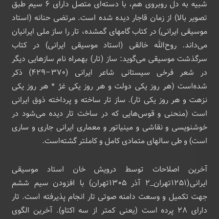
شبیه به دل روبروی هم، با دسته‌ای متصل دارای ۶ سیم طبق
تصویر بالا) از زمان قاجار دیده شده ‌است. مرتضی حنانه (استاد
موسیقی ایرانی) در کتاب گامهای گمشده، تار را ساز ملی ایرانیان
می‌داند. روح‌الله خالقی (استاد موسیقی ایرانی) در کتاب
سرگذشت موسیقی می‌گوید: ساز (تار) بهمراه نام سازهایی دیگر
در شعر فرخی سیستانی شاعر ایرانی (۳۷۰–۴۲۹) ذکر
شده‌است (هر روز یکی دولت و هر روز یکی غژ * هر روز یکی
نزهت و هر روز یکی تار). ساز تار ساخته و پرداخته ذوق ایرانی
است (منحنی و قوس‌هایی که در ساخت تار دیده می‌شود در
خوشنویسی و نقاشی و مینیاتور و معماری ایرانی جاری و ساری
است) و طی سالهای متمادی کامل و کاملتر گشته‌است.
آخرین اصلاحات توسط درویش خان استاد موسیقی
ایرانی(۱۲۵۱تهران_۲ آذر ۱۳۰۵تهران) با افزودن سیم ششم
جهت تکمیل و وسعت دامنه صوتی تار انجام پذیرفته ‌است. تار
دارای ۲۸ پرده است (یعنی کمتر از سه اکتاو). آخرین الگوی