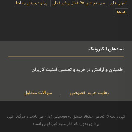
آمپلی فایر
سیستم های PA فعال و غیر فعال
پیانو دیجیتال یاماها
یاماها
نمادهای الکترونیک
اطمینان و آرامش در خرید و تضمین امنیت کاربران
رعایت حریم خصوصی
|
سوالات متداول
کپی رایت © تمامی حقوق متعلق به موسیقی ژوان می باشد و هرگونه کپی
برداری بدون نام ذکر منبع غیرقانونی است