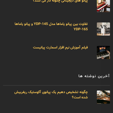
پیانو های دیجیتالی چگونه کار می کنند؟
تفاوت بین پیانو یاماها مدل YDP-145 و پیانو یاماها
YDP-165
فیلم آموزش نرم افزار اسمارت پیانیست
آخرین نوشته ها
چگونه تشخیص دهیم یک پیانوی آکوستیک ریفربیش
شده است؟