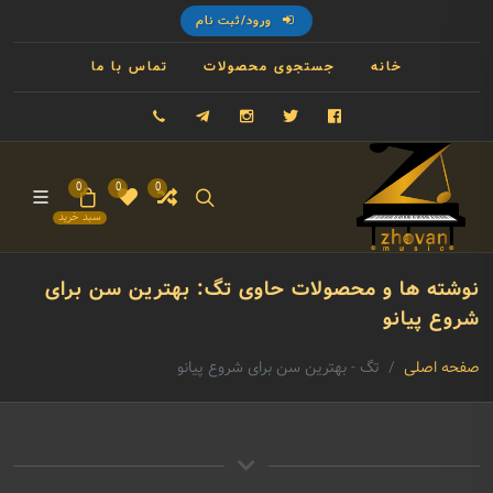
ورود/ثبت نام
خانه
جستجوی محصولات
تماس با ما
فیسبوک
توییتر
اینستاگرام
تلگرام
09121993023
0
0
0
سبد خرید
نوشته ها و محصولات حاوی تگ: بهترین سن برای
شروع پیانو
صفحه اصلی
تگ - بهترین سن برای شروع پیانو