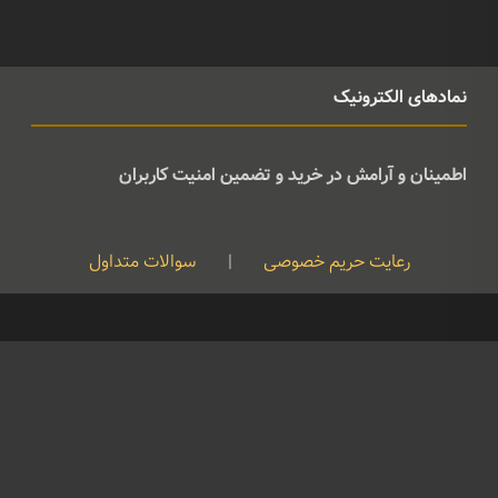
نمادهای الکترونیک
اطمینان و آرامش در خرید و تضمین امنیت کاربران
رعایت حریم خصوصی
|
سوالات متداول
کپی رایت © تمامی حقوق متعلق به موسیقی ژوان می باشد و هرگونه کپی
برداری بدون نام ذکر منبع غیرقانونی است
09126724961
©
Developed By
Feraidoony