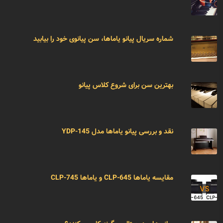
شماره سریال پیانو یاماها، سن پیانوی خود را بیابید
بهترین سن برای شروع کلاس پیانو
نقد و بررسی پیانو یاماها مدل YDP-145
مقایسه یاماها CLP-645 و یاماها CLP-745