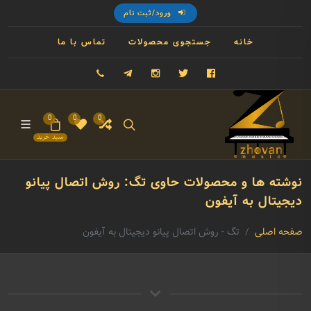
ورود/ثبت نام
خانه
جستجوی محصولات
تماس با ما
فیسبوک
توییتر
اینستاگرام
تلگرام
09121993023
0
0
0
سبد خرید
نوشته ها و محصولات حاوی تگ: روش اتصال پیانو
دیجیتال به آیفون
صفحه اصلی
تگ - روش اتصال پیانو دیجیتال به آیفون