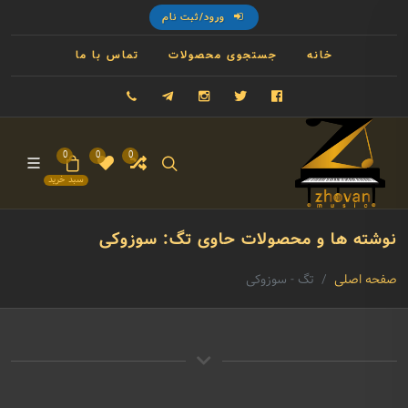
ورود/ثبت نام
خانه
جستجوی محصولات
تماس با ما
فیسبوک
توییتر
اینستاگرام
تلگرام
09121993023
0
0
0
سبد خرید
نوشته ها و محصولات حاوی تگ: سوزوکی
صفحه اصلی
تگ - سوزوکی