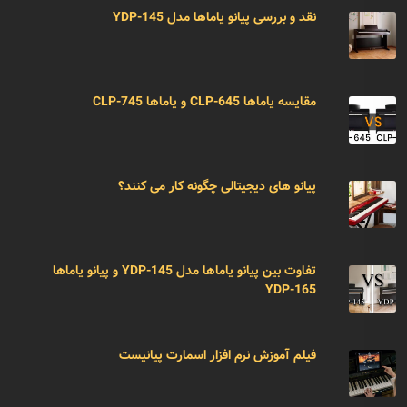
نقد و بررسی پیانو یاماها مدل YDP-145
مقایسه یاماها CLP-645 و یاماها CLP-745
پیانو های دیجیتالی چگونه کار می کنند؟
تفاوت بین پیانو یاماها مدل YDP-145 و پیانو یاماها
YDP-165
فیلم آموزش نرم افزار اسمارت پیانیست