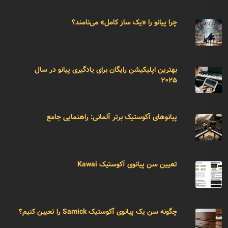
چرا پیانو را «یک ساز کامل» می‌نامند؟
بهترین اپلیکیشن رایگان برای یادگیری پیانو در سال
۲۰۲۵
پیانوهای آکوستیک برتر آلمانی: راهنمایی جامع
تعیین سن پیانوی آکوستیک Kawai
چگونه سن یک پیانوی آکوستیک Samick را تعیین کنیم؟