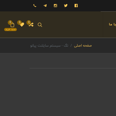
فیسبوک
توییتر
اینستاگرام
تلگرام
09121993023
0
0
0
 ما
سبد خرید
صفحه اصلی
تگ - سیستم سایلنت پیانو