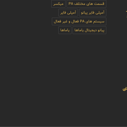
قسمت های مختلف PA
میکسر
آمپلی فایر پیانو
آمپلی فایر
سیستم های PA فعال و غیر فعال
پیانو دیجیتال یاماها
یاماها
ای