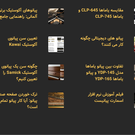
مقایسه یاماها CLP-645 و
پیانوهای آکوستیک برتر
یاماها CLP-745
آلمانی: راهنمایی جامع
پیانو های دیجیتالی چگونه
تعیین سن پیانوی
کار می کنند؟
آکوستیک Kawai
تفاوت بین پیانو یاماها
چگونه سن یک پیانوی
مدل YDP-145 و پیانو
آکوستیک Samick را
یاماها YDP-165
تعیین کنیم؟
فیلم آموزش نرم افزار
ترک خوردن صفحه صد
اسمارت پیانیست
پیانو: آیا کار پیانو تمام
است؟