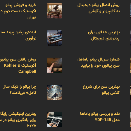
روش اتصال پیانو دیجیتال
خرید و فروش پیانو
به کامپیوتر و گوشی
آکوستیک دست دوم در
تهران
بهترین هدفون برای
آینده‌ی پیانو: پیوند سن
پیانوهای دیجیتال
نوآوری
شماره سریال پیانو یاماها،
روش یافتن سن پیانوی
سن پیانوی خود را بیابید
آکوستیک Kohler &
Campbell
بهترین سن برای شروع
چرا پیانو را «یک ساز
کلاس پیانو
کامل» می‌نامند؟
نقد و بررسی پیانو یاماها
بهترین اپلیکیشن رایگا
مدل YDP-145
برای یادگیری پیانو در 
۲۰۲۵