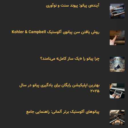
آینده‌ی پیانو: پیوند سنت و نوآوری
روش یافتن سن پیانوی آکوستیک Kohler & Campbell
چرا پیانو را «یک ساز کامل» می‌نامند؟
بهترین اپلیکیشن رایگان برای یادگیری پیانو در سال
۲۰۲۵
پیانوهای آکوستیک برتر آلمانی: راهنمایی جامع