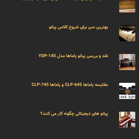
بهترین سن برای شروع کلاس پیانو
نقد و بررسی پیانو یاماها مدل YDP-145
مقایسه یاماها CLP-645 و یاماها CLP-745
پیانو های دیجیتالی چگونه کار می کنند؟