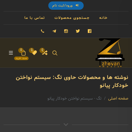
ورود/ثبت نام
خانه
جستجوی محصولات
تماس با ما
فیسبوک
توییتر
اینستاگرام
تلگرام
09121993023
0
0
0
سبد خرید
نوشته ها و محصولات حاوی تگ: سیستم نواختن
خودکار پیانو
صفحه اصلی
تگ - سیستم نواختن خودکار پیانو