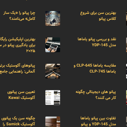
بهترین سن برای شروع
چرا پیانو را «یک ساز
کلاس پیانو
کامل» می‌نامند؟
نقد و بررسی پیانو یاماها
بهترین اپلیکیشن رایگا
مدل YDP-145
برای یادگیری پیانو در 
۲۰۲۵
مقایسه یاماها CLP-645 و
پیانوهای آکوستیک برتر
یاماها CLP-745
آلمانی: راهنمایی جامع
پیانو های دیجیتالی چگونه
تعیین سن پیانوی
کار می کنند؟
آکوستیک Kawai
تفاوت بین پیانو یاماها
چگونه سن یک پیانوی
مدل YDP-145 و پیانو
آکوستیک Samick را