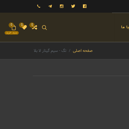
فیسبوک
توییتر
اینستاگرام
تلگرام
09121993023
0
0
0
 ما
سبد خرید
صفحه اصلی
تگ - سیم گیتار لا بلا