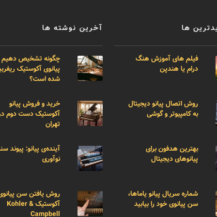
دترین ها
آخرین نوشته ها
فیلم های آموزش هنگ
چگونه تشخیص دهیم 
درام یا هندپن
پیانوی آکوستیک ریفر
شده است؟
روش اتصال پیانو دیجیتال
خرید و فروش پیانو
به کامپیوتر و گوشی
آکوستیک دست دوم در
تهران
بهترین هدفون برای
آینده‌ی پیانو: پیوند سن
پیانوهای دیجیتال
نوآوری
شماره سریال پیانو یاماها،
روش یافتن سن پیانوی
سن پیانوی خود را بیابید
آکوستیک Kohler &
Campbell