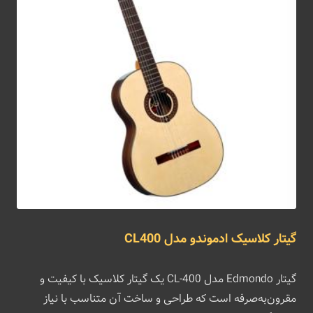
گیتار کلاسیک ادموندو مدل CL400
گیتار Edmondo مدل CL-400 یک گیتار کلاسیک با کیفیت و
مقرون‌به‌صرفه است که طراحی و ساخت آن متناسب با نیاز