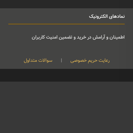
نمادهای الکترونیک
اطمینان و آرامش در خرید و تضمین امنیت کاربران
رعایت حریم خصوصی
|
سوالات متداول
کپی رایت © تمامی حقوق متعلق به موسیقی ژوان می باشد و هرگونه کپی
برداری بدون نام ذکر منبع غیرقانونی است
09126724961
©
Developed By
Feraidoony