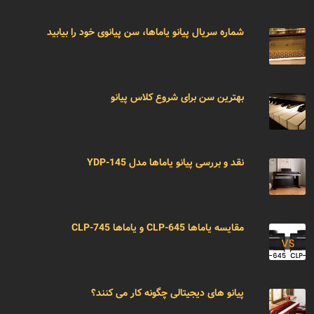
شماره سریال پیانو یاماها، سن پیانوی خود را بیابید
بهترین سن برای شروع کلاس پیانو
نقد و بررسی پیانو یاماها مدل YDP-145
مقایسه یاماها CLP-645 و یاماها CLP-745
پیانو های دیجیتالی چگونه کار می کنند؟