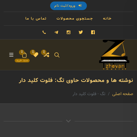
ورود/ثبت نام
خانه
جستجوی محصولات
تماس با ما
فیسبوک
توییتر
اینستاگرام
تلگرام
09121993023
0
0
0
سبد خرید
نوشته ها و محصولات حاوی تگ: فلوت کلید دار
صفحه اصلی
تگ - فلوت کلید دار