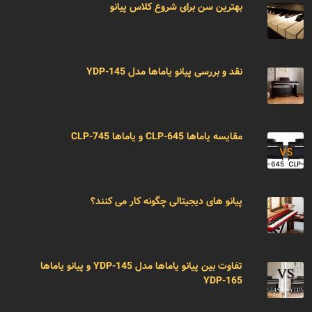
بهترین سن برای شروع کلاس پیانو
نقد و بررسی پیانو یاماها مدل YDP-145
مقایسه یاماها CLP-645 و یاماها CLP-745
پیانو های دیجیتالی چگونه کار می کنند؟
تفاوت بین پیانو یاماها مدل YDP-145 و پیانو یاماها
YDP-165