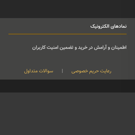
نمادهای الکترونیک
اطمینان و آرامش در خرید و تضمین امنیت کاربران
رعایت حریم خصوصی
|
سوالات متداول
کپی رایت © تمامی حقوق متعلق به موسیقی ژوان می باشد و هرگونه کپی
برداری بدون نام ذکر منبع غیرقانونی است
09126724961
©
Developed By
Feraidoony