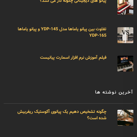
پیانو های دیجیتالی چگونه کار می کنند؟
تفاوت بین پیانو یاماها مدل YDP-145 و پیانو یاماها
YDP-165
فیلم آموزش نرم افزار اسمارت پیانیست
آخرین نوشته ها
چگونه تشخیص دهیم یک پیانوی آکوستیک ریفربیش
شده است؟