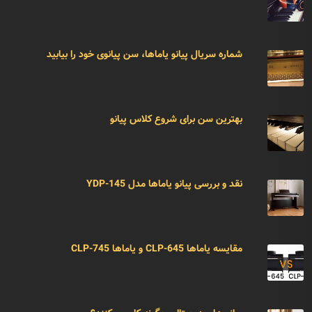
شماره سریال پیانو یاماها، سن پیانوی خود را بیابید
بهترین سن برای شروع کلاس پیانو
نقد و بررسی پیانو یاماها مدل YDP-145
مقایسه یاماها CLP-645 و یاماها CLP-745