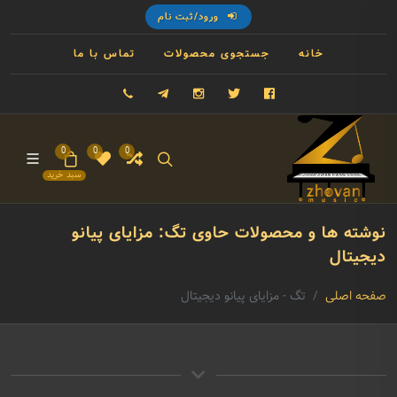
ورود/ثبت نام
خانه
جستجوی محصولات
تماس با ما
فیسبوک
توییتر
اینستاگرام
تلگرام
09121993023
0
0
0
سبد خرید
نوشته ها و محصولات حاوی تگ: مزایای پیانو
دیجیتال
صفحه اصلی
تگ - مزایای پیانو دیجیتال