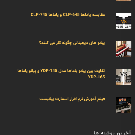
مقایسه یاماها CLP-645 و یاماها CLP-745
پیانو های دیجیتالی چگونه کار می کنند؟
تفاوت بین پیانو یاماها مدل YDP-145 و پیانو یاماها
YDP-165
فیلم آموزش نرم افزار اسمارت پیانیست
آخرین نوشته ها