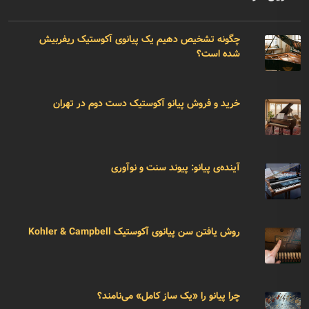
چگونه تشخیص دهیم یک پیانوی آکوستیک ریفربیش
شده است؟
خرید و فروش پیانو آکوستیک دست دوم در تهران
آینده‌ی پیانو: پیوند سنت و نوآوری
روش یافتن سن پیانوی آکوستیک Kohler & Campbell
چرا پیانو را «یک ساز کامل» می‌نامند؟