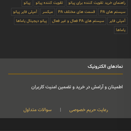
راهنمای خرید تقویت کننده برای پیانو
تقویت کننده پیانو
پیانو
سیستم های PA
قسمت های مختلف PA
میکسر
آمپلی فایر پیانو
آمپلی فایر
سیستم های PA فعال و غیر فعال
پیانو دیجیتال یاماها
یاماها
نمادهای الکترونیک
اطمینان و آرامش در خرید و تضمین امنیت کاربران
رعایت حریم خصوصی
|
سوالات متداول