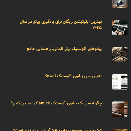
بهترین اپلیکیشن رایگان برای یادگیری پیانو در سال
۲۰۲۵
پیانوهای آکوستیک برتر آلمانی: راهنمایی جامع
تعیین سن پیانوی آکوستیک Kawai
چگونه سن یک پیانوی آکوستیک Samick را تعیین کنیم؟
ترک خوردن صفحه صدای پیانو: آیا کار پیانو تمام است؟