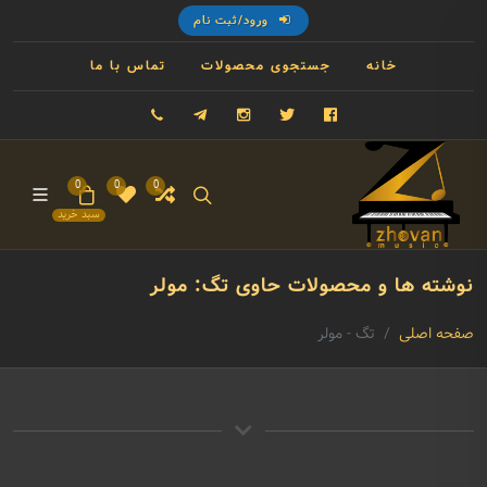
ورود/ثبت نام
خانه
جستجوی محصولات
تماس با ما
فیسبوک
توییتر
اینستاگرام
تلگرام
09121993023
0
0
0
سبد خرید
نوشته ها و محصولات حاوی تگ: مولر
صفحه اصلی
تگ - مولر