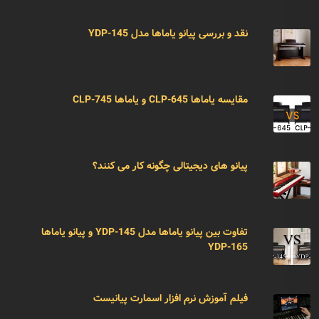
نقد و بررسی پیانو یاماها مدل YDP-145
مقایسه یاماها CLP-645 و یاماها CLP-745
پیانو های دیجیتالی چگونه کار می کنند؟
تفاوت بین پیانو یاماها مدل YDP-145 و پیانو یاماها
YDP-165
فیلم آموزش نرم افزار اسمارت پیانیست