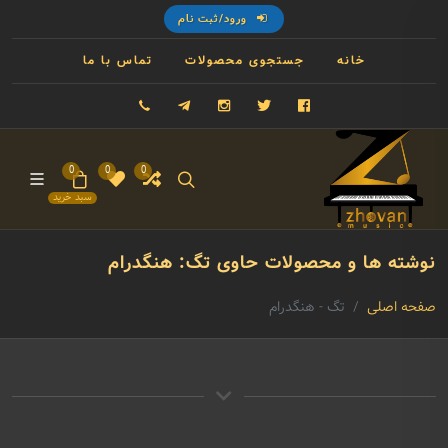
ورود/ثبت نام
خانه
جستجوی محصولات
تماس با ما
فیسبوک
توییتر
اینستاگرام
تلگرام
09121993023
0
0
0
سبد خرید
نوشته ها و محصولات حاوی تگ: هنگدرام
صفحه اصلی
تگ - هنگدرام