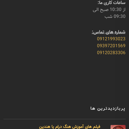
ساعات کاری ما:
از 10:30 صبح الی
09:30 شب
شماره های تماس:
09121993023
09397201569
09120283306
پربازدیدترین ها
فیلم های آموزش هنگ درام یا هندپن