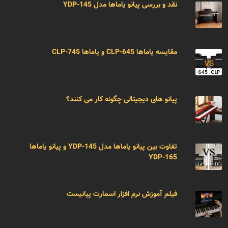
نقد و بررسی پیانو یاماها مدل YDP-145
مقایسه یاماها CLP-645 و یاماها CLP-745
پیانو های دیجیتالی چگونه کار می کنند؟
تفاوت بین پیانو یاماها مدل YDP-145 و پیانو یاماها
YDP-165
فیلم آموزش نرم افزار اسمارت پیانیست