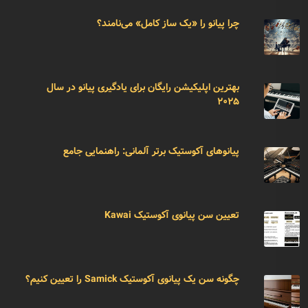
چرا پیانو را «یک ساز کامل» می‌نامند؟
بهترین اپلیکیشن رایگان برای یادگیری پیانو در سال
۲۰۲۵
پیانوهای آکوستیک برتر آلمانی: راهنمایی جامع
تعیین سن پیانوی آکوستیک Kawai
چگونه سن یک پیانوی آکوستیک Samick را تعیین کنیم؟