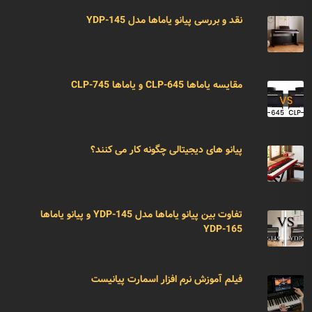
نقد و بررسی پیانو یاماها مدل YDP-145
مقایسه یاماها CLP-645 و یاماها CLP-745
پیانو های دیجیتالی چگونه کار می کنند؟
تفاوت بین پیانو یاماها مدل YDP-145 و پیانو یاماها
YDP-165
فیلم آموزش نرم افزار اسمارت پیانیست