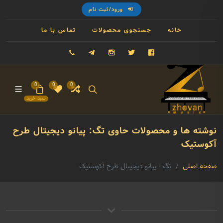
ورود/ثبت نام
خانه
جستجوی محصولات
تماس با ما
فیسبوک
توییتر
اینستاگرام
تلگرام
09121993023
0
0
0
سبد خرید
نوشته ها و محصولات حاوی تگ: پیانو دیجیتال طرح
آکوستیک
صفحه اصلی
تگ - پیانو دیجیتال طرح آکوستیک