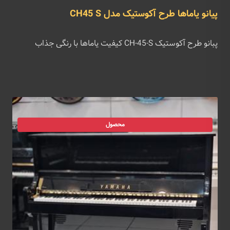
پیانو یاماها طرح آکوستیک مدل CH45 S
پبانو طرح آکوستیک CH-45-S کیفیت یاماها با رنگی جذاب
محصول