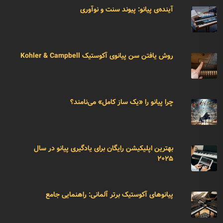
آینده‌ی پیانو: پیوند سنت و نوآوری
روش یافتن سن پیانوی آکوستیک Kohler & Campbell
چرا پیانو را «یک ساز کامل» می‌نامند؟
بهترین اپلیکیشن رایگان برای یادگیری پیانو در سال
۲۰۲۵
پیانوهای آکوستیک برتر آلمانی: راهنمایی جامع