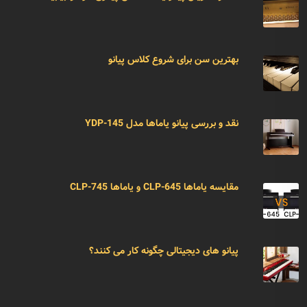
بهترین سن برای شروع کلاس پیانو
نقد و بررسی پیانو یاماها مدل YDP-145
مقایسه یاماها CLP-645 و یاماها CLP-745
پیانو های دیجیتالی چگونه کار می کنند؟