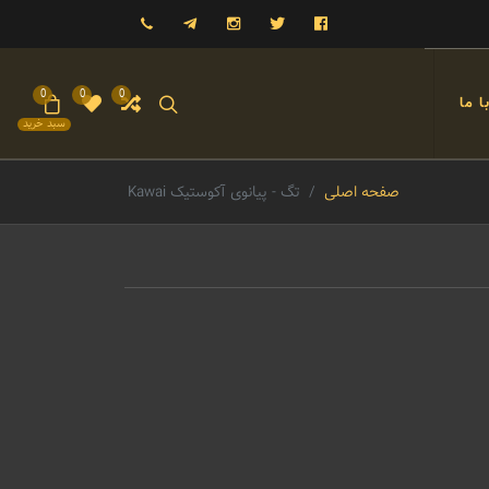
فیسبوک
توییتر
اینستاگرام
تلگرام
09121993023
0
0
0
 ما
سبد خرید
صفحه اصلی
تگ - پیانوی آکوستیک Kawai