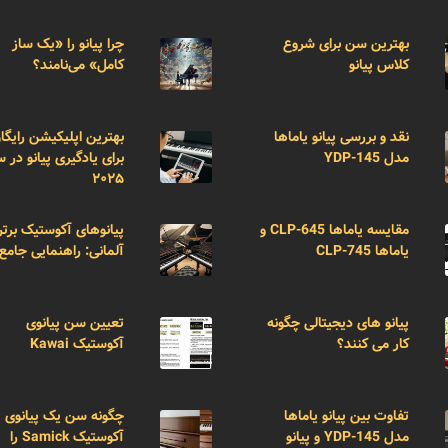
بهترین سن برای شروع
چرا پیانو را «یک ساز
کلاس پیانو
کامل» می‌نامند؟
نقد و بررسی پیانو یاماها
بهترین اپلیکیشن رایگا
مدل YDP-145
برای یادگیری پیانو در 
۲۰۲۵
مقایسه یاماها CLP-645 و
پیانوهای آکوستیک برتر
یاماها CLP-745
آلمانی: راهنمایی جامع
پیانو های دیجیتالی چگونه
تعیین سن پیانوی
کار می کنند؟
آکوستیک Kawai
تفاوت بین پیانو یاماها
چگونه سن یک پیانوی
مدل YDP-145 و پیانو
آکوستیک Samick را