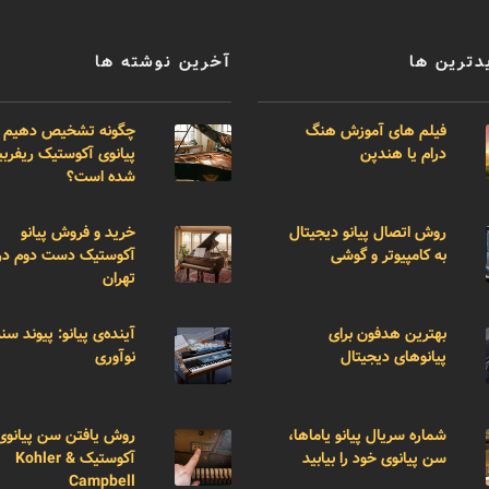
دترین ها
آخرین نوشته ها
فیلم های آموزش هنگ
چگونه تشخیص دهیم 
درام یا هندپن
پیانوی آکوستیک ریفر
شده است؟
روش اتصال پیانو دیجیتال
خرید و فروش پیانو
به کامپیوتر و گوشی
آکوستیک دست دوم در
تهران
بهترین هدفون برای
آینده‌ی پیانو: پیوند سن
پیانوهای دیجیتال
نوآوری
شماره سریال پیانو یاماها،
روش یافتن سن پیانوی
سن پیانوی خود را بیابید
آکوستیک Kohler &
Campbell