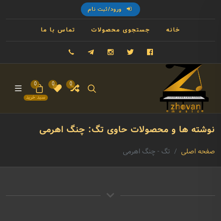
ورود/ثبت نام
خانه
جستجوی محصولات
تماس با ما
فیسبوک
توییتر
اینستاگرام
تلگرام
09121993023
0
0
0
سبد خرید
نوشته ها و محصولات حاوی تگ: چنگ اهرمی
صفحه اصلی
تگ - چنگ اهرمی