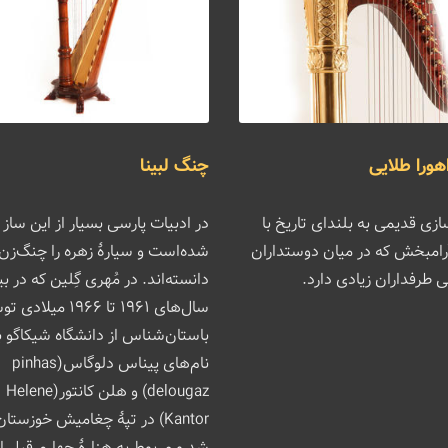
ورا طلایی
چنگ لبینا
ی قدیمی به بلندای تاریخ با
در ادبیات پارسی بسیار از این ساز ی
آرامبخش که در میان دوستداران
شده‌است و سیارهٔ زهره را چنگ‌زن
 طرفداران زیادی دارد.
دانسته‌اند. در مُهری گِلین که در ب
سال‌های ۱۹۶۱ تا ۱۹۶۶ می
باستان‌شناس از دانشگاه شیکاگو ب
نام‌های پیناس دلوگاس(pinhas
delougaz) و هلن کانتور(Helene
Kantor) در تپهٔ چغامیش خوزستان
شد و مربوط به هزارهٔ چهارم قبل از