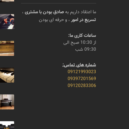
ما اعتقاد داریم به
صادق بودن با مشتری
،
تسریع در امور
، و حرفه ای بودن
ساعات کاری ما:
از 10:30 صبح الی
09:30 شب
شماره های تماس:
09121993023
09397201569
09120283306