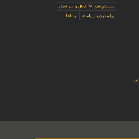
سیستم های PA فعال و غیر فعال
پیانو دیجیتال یاماها
یاماها
ای