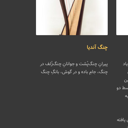
چنگ آندیا
اد
پیرانِ چنگ‌پُشت و جوانانِ چنگ‌زُلف در
چنگ، جامِ باده و در گوش، بانگِ چنگ
ین
لادی توسط دو
ه
 یافته