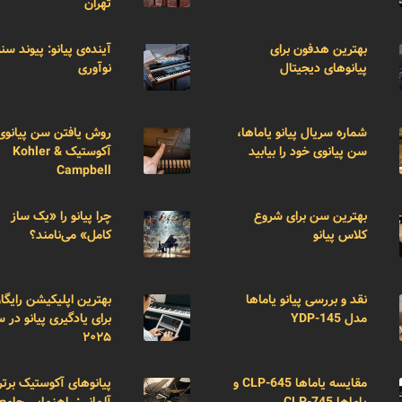
تهران
بهترین هدفون برای
آینده‌ی پیانو: پیوند سن
پیانوهای دیجیتال
نوآوری
شماره سریال پیانو یاماها،
روش یافتن سن پیانوی
سن پیانوی خود را بیابید
آکوستیک Kohler &
Campbell
بهترین سن برای شروع
چرا پیانو را «یک ساز
کلاس پیانو
کامل» می‌نامند؟
نقد و بررسی پیانو یاماها
بهترین اپلیکیشن رایگا
مدل YDP-145
برای یادگیری پیانو در 
۲۰۲۵
مقایسه یاماها CLP-645 و
پیانوهای آکوستیک برتر
یاماها CLP-745
آلمانی: راهنمایی جامع