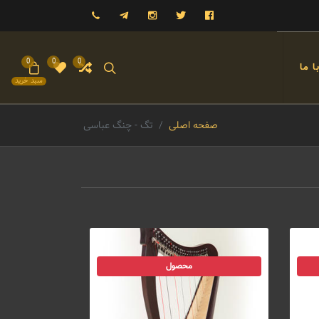
فیسبوک
توییتر
اینستاگرام
تلگرام
09121993023
0
0
0
 ما
سبد خرید
صفحه اصلی
تگ - چنگ عباسی
محصول