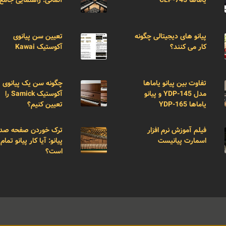
پیانو های دیجیتالی چگونه
تعیین سن پیانوی
کار می کنند؟
آکوستیک Kawai
تفاوت بین پیانو یاماها
چگونه سن یک پیانوی
مدل YDP-145 و پیانو
آکوستیک Samick را
یاماها YDP-165
تعیین کنیم؟
فیلم آموزش نرم افزار
ترک خوردن صفحه صد
اسمارت پیانیست
پیانو: آیا کار پیانو تمام
است؟