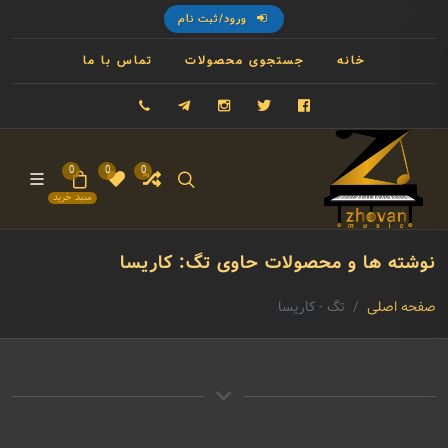
ورود/ثبت نام
خانه
جستجوی محصولات
تماس با ما
فیسبوک
توییتر
اینستاگرام
تلگرام
09121993023
0
0
0
سبد خرید
نوشته ها و محصولات حاوی تگ: کاریسا
صفحه اصلی
تگ - کاریسا